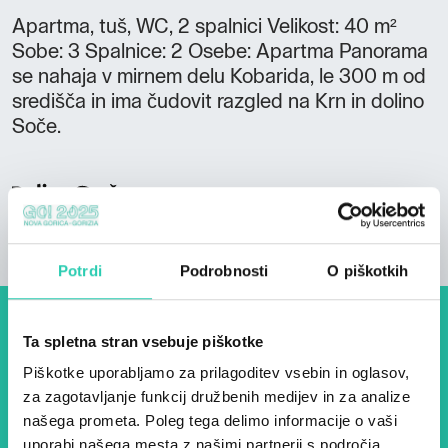
Apartma, tuš, WC, 2 spalnici Velikost: 40 m²
Sobe: 3 Spalnice: 2 Osebe: Apartma Panorama
se nahaja v mirnem delu Kobarida, le 300 m od
središča in ima čudovit razgled na Krn in dolino
Soče.
Potrdi
Podrobnosti
O piškotkih
Dogodki, članki in zgodbe iz
Ta spletna stran vsebuje piškotke
evropske prestolnice kulture
Piškotke uporabljamo za prilagoditev vsebin in oglasov,
za zagotavljanje funkcij družbenih medijev in za analize
– prijavite se na naš novičnik
našega prometa. Poleg tega delimo informacije o vaši
in ostanite na tekočem z
uporabi našega mesta z našimi partnerji s področja