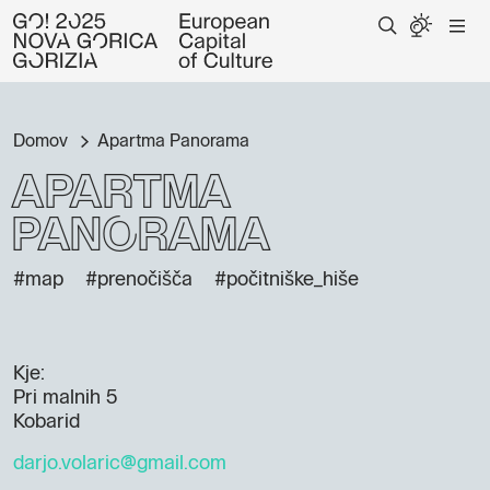
Domov
Apartma Panorama
Apartma
Panorama
#map
#prenočišča
#počitniške_hiše
Kje:
Pri malnih 5
Kobarid
darjo.volaric@gmail.com