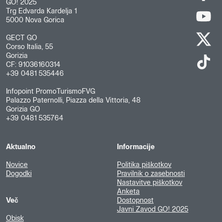
GO! 2025
Trg Edvarda Kardelja 1
5000 Nova Gorica
GECT GO
Corso Italia, 55
Gorizia
CF: 91036160314
+39 0481 535446
Infopoint PromoTurismoFVG
Palazzo Paternolli, Piazza della Vittoria, 48
Gorizia GO
+39 0481 535764
Aktualno
Informacije
Novice
Politika piškotkov
Dogodki
Pravilnik o zasebnosti
Nastavitve piškotkov
Anketa
Več
Dostopnost
Javni Zavod GO! 2025
Obisk