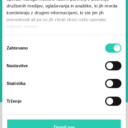
družbenih medijev, oglaševanja in analitike, ki jih morda
našimi aktivnostmi.
kombinirajo z drugimi informacijami, ki ste jim jih
posredovali ali pa so jih zbrali skozi vašo uporabo
njihovih storitev.
Ime *
Priimek *
Izbira
Zahtevano
soglasja
E-pošta *
Nastavitve
Z uporabo tega obrazca potrjujem, da sem
seznanjen z obdelavo osebnih podatkov za
namen pošiljanja novic.
Pravilnik o zasebnosti
Statistika
Trženje
Dovoli vse