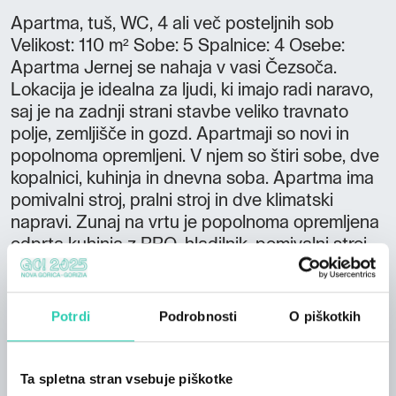
Apartma, tuš, WC, 4 ali več posteljnih sob
Velikost: 110 m² Sobe: 5 Spalnice: 4 Osebe:
Apartma Jernej se nahaja v vasi Čezsoča.
Lokacija je idealna za ljudi, ki imajo radi naravo,
saj je na zadnji strani stavbe veliko travnato
polje, zemljišče in gozd. Apartmaji so novi in
popolnoma opremljeni. V njem so štiri sobe, dve
kopalnici, kuhinja in dnevna soba. Apartma ima
pomivalni stroj, pralni stroj in dve klimatski
napravi. Zunaj na vrtu je popolnoma opremljena
odprta kuhinja z BBQ, hladilnik, pomivalni stroj,
ki se lahko uporablja za naše goste.
Potrdi
Podrobnosti
O piškotkih
Ta spletna stran vsebuje piškotke