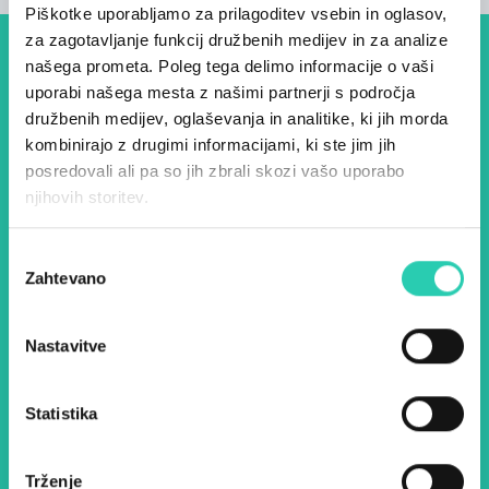
Piškotke uporabljamo za prilagoditev vsebin in oglasov,
za zagotavljanje funkcij družbenih medijev in za analize
našega prometa. Poleg tega delimo informacije o vaši
Dogodki, članki in zgodbe iz
uporabi našega mesta z našimi partnerji s področja
evropske prestolnice kulture
družbenih medijev, oglaševanja in analitike, ki jih morda
– prijavite se na naš novičnik
kombinirajo z drugimi informacijami, ki ste jim jih
posredovali ali pa so jih zbrali skozi vašo uporabo
in ostanite na tekočem z
njihovih storitev.
našimi aktivnostmi.
Izbira
Zahtevano
soglasja
Ime *
Priimek *
Nastavitve
E-pošta *
Statistika
Z uporabo tega obrazca potrjujem, da sem
seznanjen z obdelavo osebnih podatkov za
namen pošiljanja novic.
Pravilnik o zasebnosti
Trženje