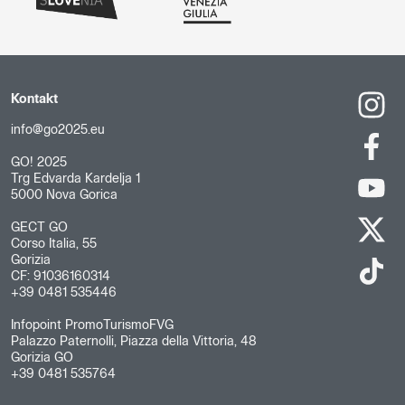
Kontakt
info@go2025.eu
GO! 2025
Trg Edvarda Kardelja 1
5000 Nova Gorica
GECT GO
Corso Italia, 55
Gorizia
CF: 91036160314
+39 0481 535446
Infopoint PromoTurismoFVG
Palazzo Paternolli, Piazza della Vittoria, 48
Gorizia GO
+39 0481 535764