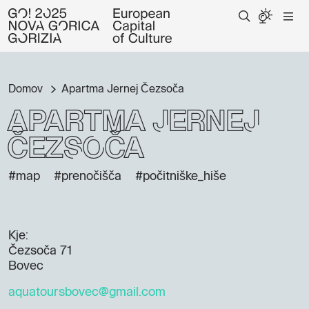
Domov
Apartma Jernej Čezsoča
Apartma Jernej
Čezsoča
#map
#prenočišča
#počitniške_hiše
Kje:
Čezsoča 71
Bovec
aquatoursbovec@gmail.com