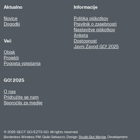
Aktualno
Informacije
Novice
Politika piškotkov
Dogodki
Pravilnik o zasebnosti
Nastavitve piškotkov
Anketa
Več
Dostopnost
Javni Zavod GO! 2025
Obisk
Projekti
Pogosta vprašanja
GO! 2025
O nas
Pridružite se nam
Sporočila za medije
©
2026
GECT GO/EZTS GO. All rights reserved.
Borderless Wireless PM: Giulio Selvazzo, Design:
Studio But Maybe
, Development: