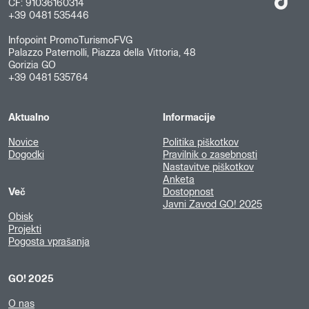
CF: 91036160314
+39 0481 535446
Infopoint PromoTurismoFVG
Palazzo Paternolli, Piazza della Vittoria, 48
Gorizia GO
+39 0481 535764
Aktualno
Informacije
Novice
Politika piškotkov
Dogodki
Pravilnik o zasebnosti
Nastavitve piškotkov
Anketa
Več
Dostopnost
Javni Zavod GO! 2025
Obisk
Projekti
Pogosta vprašanja
GO! 2025
O nas