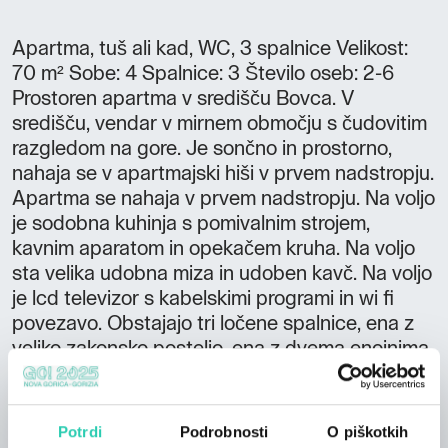
Apartma, tuš ali kad, WC, 3 spalnice Velikost:
70 m² Sobe: 4 Spalnice: 3 Število oseb: 2-6
Prostoren apartma v središču Bovca. V
središču, vendar v mirnem območju s čudovitim
razgledom na gore. Je sončno in prostorno,
nahaja se v apartmajski hiši v prvem nadstropju.
Apartma se nahaja v prvem nadstropju. Na voljo
je sodobna kuhinja s pomivalnim strojem,
kavnim aparatom in opekačem kruha. Na voljo
sta velika udobna miza in udoben kavč. Na voljo
je lcd televizor s kabelskimi programi in wi fi
povezavo. Obstajajo tri ločene spalnice, ena z
veliko zakonsko posteljo, ena z dvema enojnima
posteljama z možnostjo združitve in majhna
prikupna soba s francosko posteljo. Kopalnica
je velika z masažno prho. Balkon je na južni
Potrdi
Podrobnosti
O piškotkih