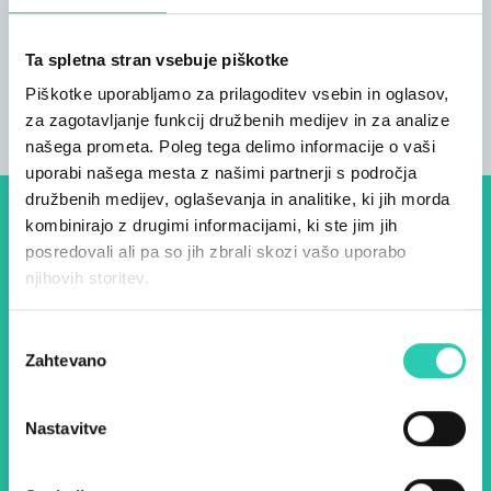
strani in ima čudovit razgled na gore.
Ta spletna stran vsebuje piškotke
Piškotke uporabljamo za prilagoditev vsebin in oglasov,
za zagotavljanje funkcij družbenih medijev in za analize
našega prometa. Poleg tega delimo informacije o vaši
uporabi našega mesta z našimi partnerji s področja
družbenih medijev, oglaševanja in analitike, ki jih morda
kombinirajo z drugimi informacijami, ki ste jim jih
Dogodki, članki in zgodbe iz
posredovali ali pa so jih zbrali skozi vašo uporabo
evropske prestolnice kulture
njihovih storitev.
– prijavite se na naš novičnik
Izbira
in ostanite na tekočem z
Zahtevano
soglasja
našimi aktivnostmi.
Nastavitve
Ime *
Priimek *