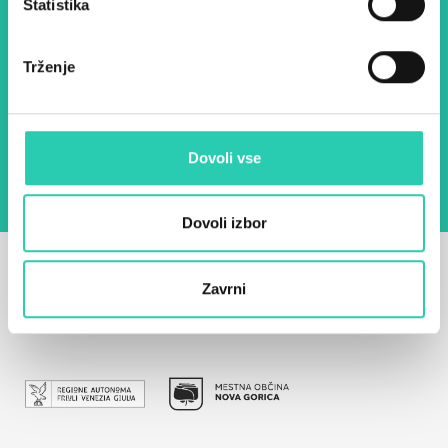
Statistika
E-pošta *
Trženje
Z uporabo tega obrazca potrjujem, da sem
seznanjen z obdelavo osebnih podatkov za
namen pošiljanja novic.
Pravilnik o zasebnosti
Dovoli vse
Dovoli izbor
Zavrni