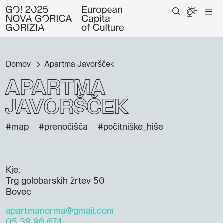
Domov
Apartma Javoršček
Apartma
Javoršček
#map
#prenočišča
#počitniške_hiše
Kje:
Trg golobarskih žrtev 50
Bovec
apartmanorma@gmail.com
05 38 86 674