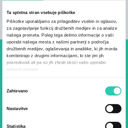
Ta spletna stran vsebuje piškotke
Piškotke uporabljamo za prilagoditev vsebin in oglasov,
za zagotavljanje funkcij družbenih medijev in za analize
našega prometa. Poleg tega delimo informacije o vaši
uporabi našega mesta z našimi partnerji s področja
družbenih medijev, oglaševanja in analitike, ki jih morda
Dogodki, članki in zgodbe iz
kombinirajo z drugimi informacijami, ki ste jim jih
posredovali ali pa so jih zbrali skozi vašo uporabo
evropske prestolnice kulture
njihovih storitev.
– prijavite se na naš novičnik
in ostanite na tekočem z
Izbira
Zahtevano
soglasja
našimi aktivnostmi.
Nastavitve
Ime *
Priimek *
Statistika