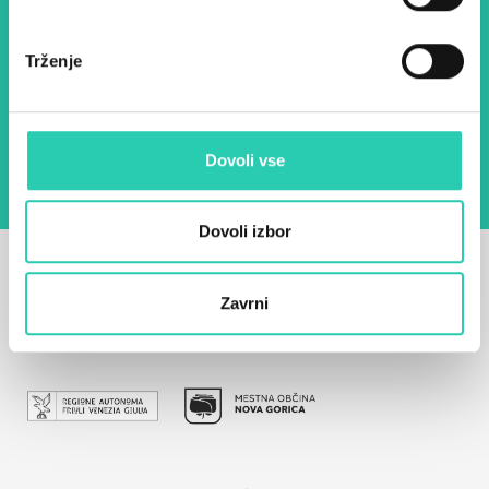
E-pošta *
Trženje
Z uporabo tega obrazca potrjujem, da sem
seznanjen z obdelavo osebnih podatkov za
namen pošiljanja novic.
Pravilnik o zasebnosti
Dovoli vse
Dovoli izbor
Zavrni