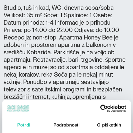
Studio, tuš in kad, WC, dnevna soba/soba
Velikost: 35 m² Sobe: 1 Spalnice: 1 Osebe:
Datum prihoda: 1-4 Informacije o prihodu
Prijava: po 14.00 do 22.00 Odjava: do 10.00
Recepcija: non-stop. Apartma Honey Bee je
udoben in prostoren apartma z balkonom v
središču Kobarida. Parkirišče je na voljo ob
apartmaju. Restavracije, bari, trgovine, športne
agencije in muzej so od apartmaja oddaljeni le
nekaj korakov, reka Soča pa le nekaj minut
vožnje. Ponudbo v apartmaju sestavljajo
televizor s satelitskimi programi in brezplačen
brezžični internet, kuhinja, opremljena s
pomivalnim strojem, pečico ter opremo za
pripravo kave in čaja. Na voljo je prostor za
shranjevanje športne opreme in brezplačna
Potrdi
Podrobnosti
O piškotkih
izposoja koles.