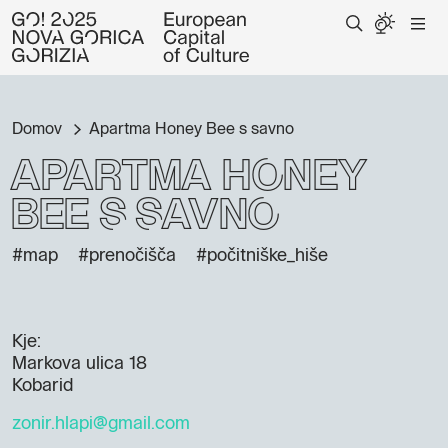
Domov
Apartma Honey Bee s savno
Apartma Honey
Bee s savno
#map
#prenočišča
#počitniške_hiše
Kje:
Markova ulica 18
Kobarid
zonir.hlapi@gmail.com