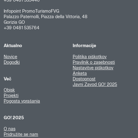
+39 0481 535446
Infopoint PromoTurismoFVG
Palazzo Paternolli, Piazza della Vittoria, 48
Gorizia GO
+39 0481 535764
Aktualno
Informacije
Novice
Politika piškotkov
Dogodki
Pravilnik o zasebnosti
Nastavitve piškotkov
Anketa
Več
Dostopnost
Javni Zavod GO! 2025
Obisk
Projekti
Pogosta vprašanja
GO! 2025
O nas
Pridružite se nam