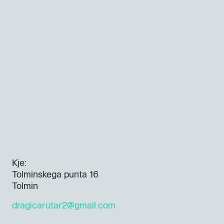
Kje:
Tolminskega punta 16
Tolmin
dragicarutar2@gmail.com