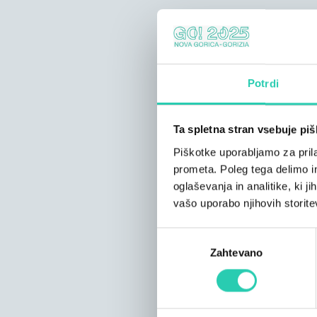
Potrdi
Ta spletna stran vsebuje pi
Piškotke uporabljamo za prila
prometa. Poleg tega delimo i
oglaševanja in analitike, ki j
vašo uporabo njihovih storite
Izbira
Zahtevano
soglasja