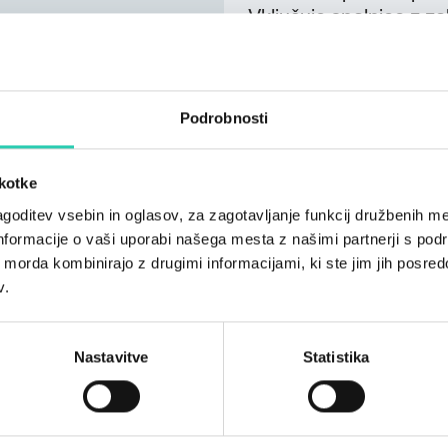
Vključuje spalnico z z
kuhinjo z vso potrebno
prijetnega vrtnega poh
žaru. Odličen kraj za u
Podrobnosti
in televizorjem lahko n
PONUJAMO: TV, WI-FI, 
letni vrt z žarom, lokal
škotke
goditev vsebin in oglasov, za zagotavljanje funkcij družbenih me
nformacije o vaši uporabi našega mesta z našimi partnerji s pod
ih morda kombinirajo z drugimi informacijami, ki ste jim jih posredov
v.
Nastavitve
Statistika