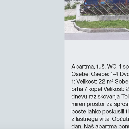
Apartma, tuš, WC, 1 sp
Osebe: Osebe: 1-4 Dvo
1: Velikost: 22 m² Sob
prha / kopel Velikost:
dnevu raziskovanja To
miren prostor za spros
boste lahko poskusili t
z lastnega vrta. Občuti
dan. Naš apartma ponu