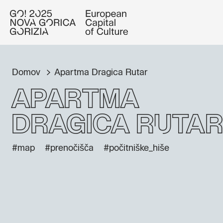
Domov
Apartma Dragica Rutar
Apartma
Dragica Rutar
#map
#prenočišča
#počitniške_hiše