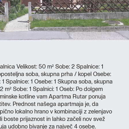
alnica Velikost: 50 m² Sobe: 2 Spalnice: 1
posteljna soba, skupna prha / kopel Osebe:
e: 1 Spalnice: 1 Osebe: 1 Skupna soba, skupna
 22 m² Sobe: 1 Spalnici: 1 Oseb: Po dolgem
lminske kotline vam Apartma Rutar ponuja
titev. Prednost našega apartmaja je, da
ipično lokalno hrano v kombinaciji z zelenjavo
li boste prijaznost in lahko začeli nov svež
ja udobno bivanje za največ 4 osebe.