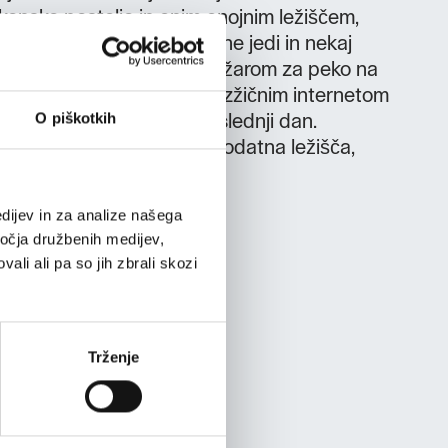
akonsko posteljo in enim enojnim ležiščem,
 opremo za pripravo okusne jedi in nekaj
ištva, vključno z majhnim žarom za peko na
živanje v počitnicah! Z brezžičnim internetom
O piškotkih
ačrtujete potovanje za naslednji dan.
parkirišče, ločen vhod, dodatna ležišča,
no sadje in zelenjava
dijev in za analize našega
ročja družbenih medijev,
ali ali pa so jih zbrali skozi
Trženje