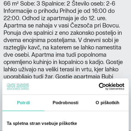
66 m² Sobe: 3 Spalnice: 2 Število oseb: 2-6
Informacije o prihodu Prihod je od 16:00 do
22:00. Odhod iz apartmaja je do 12. ure.
Apartma se nahaja v vasi Čezsoča pri Bovcu.
Ponuja dve spalnici z eno zakonsko posteljo in
dvema enojnima posteljama. V dnevni sobi je
raztegljiv kavč, na katerem se lahko namestita
dve osebi. Apartma ima tudi popolnoma
opremljeno kuhinjo in kopalnico s kadjo. Gostje
lahko uživajo na veliki terasi in vrtu, kjer lahko
uporabljajo tudi žar. Gostje apartmaja Bubi
imajo 20-odstotni popust na rafting.
Potrdi
Podrobnosti
O piškotkih
Ta spletna stran vsebuje piškotke