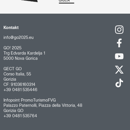
Kontakt
info@go2025.eu
GO! 2025
Trg Edvarda Kardelja 1
5000 Nova Gorica
GECT GO
Corso Italia, 55
Gorizia
CF: 91036160314
+39 0481 535446
Infopoint PromoTurismoFVG
Palazzo Paternolli, Piazza della Vittoria, 48
Gorizia GO
+39 0481 535764