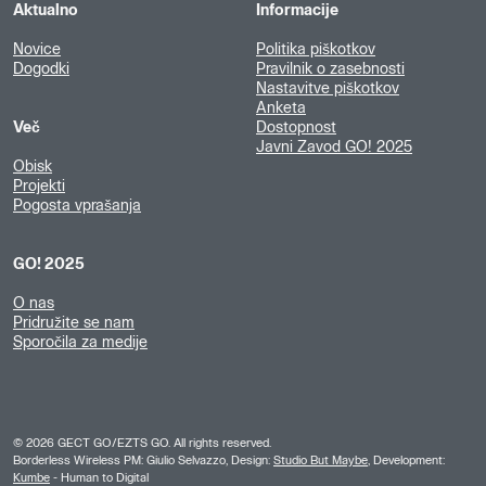
Aktualno
Informacije
Novice
Politika piškotkov
Dogodki
Pravilnik o zasebnosti
Nastavitve piškotkov
Anketa
Več
Dostopnost
Javni Zavod GO! 2025
Obisk
Projekti
Pogosta vprašanja
GO! 2025
O nas
Pridružite se nam
Sporočila za medije
©
2026
GECT GO/EZTS GO. All rights reserved.
Borderless Wireless PM: Giulio Selvazzo, Design:
Studio But Maybe
, Development:
Kumbe
- Human to Digital