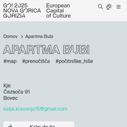
Domov
Apartma Bubi
Apartma Bubi
#map
#prenočišča
#počitniške_hiše
Kje:
Čezsoča 91
Bovec
katja.kravanja15@gmail.com