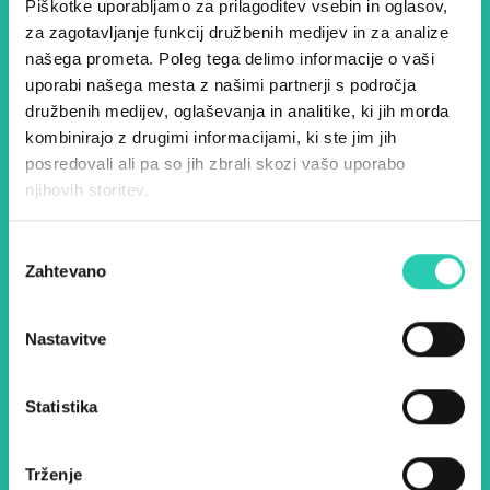
Piškotke uporabljamo za prilagoditev vsebin in oglasov,
za zagotavljanje funkcij družbenih medijev in za analize
Dogodki, članki in zgodbe iz
našega prometa. Poleg tega delimo informacije o vaši
uporabi našega mesta z našimi partnerji s področja
evropske prestolnice kulture
družbenih medijev, oglaševanja in analitike, ki jih morda
– prijavite se na naš novičnik
kombinirajo z drugimi informacijami, ki ste jim jih
posredovali ali pa so jih zbrali skozi vašo uporabo
in ostanite na tekočem z
njihovih storitev.
našimi aktivnostmi.
Izbira
Zahtevano
soglasja
Ime *
Priimek *
Nastavitve
E-pošta *
Statistika
Z uporabo tega obrazca potrjujem, da sem
seznanjen z obdelavo osebnih podatkov za
namen pošiljanja novic.
Pravilnik o zasebnosti
Trženje