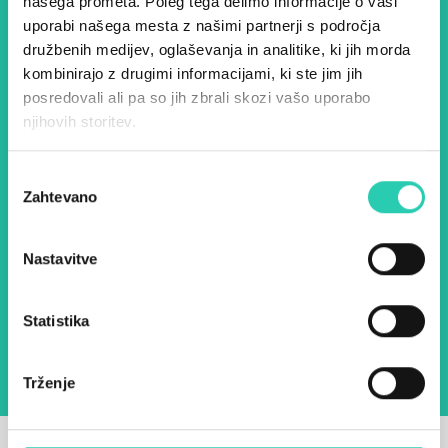
našega prometa. Poleg tega delimo informacije o vaši
– prijavite se na naš novičnik
uporabi našega mesta z našimi partnerji s področja
in ostanite na tekočem z
družbenih medijev, oglaševanja in analitike, ki jih morda
kombinirajo z drugimi informacijami, ki ste jim jih
našimi aktivnostmi.
posredovali ali pa so jih zbrali skozi vašo uporabo
njihovih storitev.
Ime *
Priimek *
Izbira
Zahtevano
soglasja
E-pošta *
Nastavitve
Z uporabo tega obrazca potrjujem, da sem
seznanjen z obdelavo osebnih podatkov za
namen pošiljanja novic.
Pravilnik o zasebnosti
Statistika
Trženje