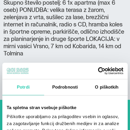
Skupno število postelj: 6 1x apartma (max 6
oseb) PONUDBA: velika terasa z žarom,
zelenjava z vrta, sušilec za lase, brezžični
internet in računalnik, radio s CD, hramba koles
in športne opreme, parkirišče, odlično izhodišče
za planinarjenje in druge športe LOKACIJA: v
mirni vasici Vrsno, 7 km od Kobarida, 14 km od
Tolmina
Potrdi
Podrobnosti
O piškotkih
Ta spletna stran vsebuje piškotke
Dogodki, članki in zgodbe iz
Piškotke uporabljamo za prilagoditev vsebin in oglasov,
za zagotavljanje funkcij družbenih medijev in za analize
evropske prestolnice kulture