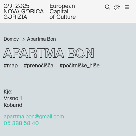
Domov
Apartma Bon
Apartma Bon
#map
#prenočišča
#počitniške_hiše
Kje:
Vrsno 1
Kobarid
apartma.bon@gmail.com
05 388 58 40