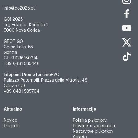
info@go2025.eu
GO! 2025
Trg Edvarda Kardelja 1
5000 Nova Gorica
GECT GO
Corso Italia, 55
Gorizia
CF: 91036160314
+39 0481 535446
Infopoint PromoTurismoFVG
Palazzo Paternolli, Piazza della Vittoria, 48
Gorizia GO
+39 0481 535764
Aktualno
Informacije
Novice
Politika piškotkov
Dogodki
Pravilnik o zasebnosti
Nastavitve piškotkov
Anketa