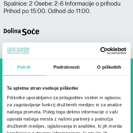
Spalnice: 2 Osebe: 2-6 Informacije o prihodu
Prihod po 15:00. Odhod do 11:00.
Potrdi
Podrobnosti
O piškotkih
Dogodki, članki in zgodbe iz
evropske prestolnice kulture
Ta spletna stran vsebuje piškotke
– prijavite se na naš novičnik
Piškotke uporabljamo za prilagoditev vsebin in oglasov,
in ostanite na tekočem z
za zagotavljanje funkcij družbenih medijev in za analize
našega prometa. Poleg tega delimo informacije o vaši
našimi aktivnostmi.
uporabi našega mesta z našimi partnerji s področja
družbenih medijev, oglaševanja in analitike, ki jih morda