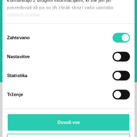
kombinirajo z drugimi informacijami, ki ste jim jih
Ime *
Priimek *
posredovali ali pa so jih zbrali skozi vašo uporabo
njihovih storitev.
E-pošta *
Izbira
Zahtevano
soglasja
Z uporabo tega obrazca potrjujem, da sem
seznanjen z obdelavo osebnih podatkov za
namen pošiljanja novic.
Pravilnik o zasebnosti
Nastavitve
Statistika
Trženje
Dovoli vse