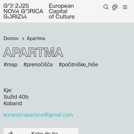
Domov
Apartma
Apartma
#map
#prenočišča
#počitniške_hiše
Kje:
Sužid 40b
Kobarid
konavecapartma@gmail.com