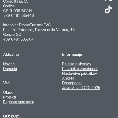
Corso Italia, 55
Gorizia
CF: 91036160314
+39 0481 535446
Infopoint PromoTurismoFVG
Palazzo Paternolli, Piazza della Vittoria, 48
Gorizia GO
+39 0481 535764
Aktualno
Informacije
Novice
Politika piškotkov
Dogodki
Pravilnik o zasebnosti
Nastavitve piškotkov
Anketa
Več
Dostopnost
Javni Zavod GO! 2025
Obisk
Projekti
Pogosta vprašanja
GO! 2025