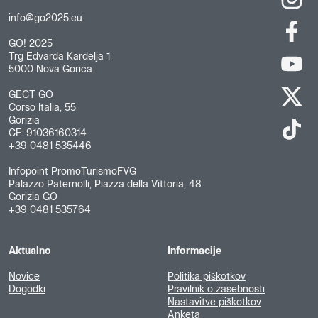
info@go2025.eu
GO! 2025
Trg Edvarda Kardelja 1
5000 Nova Gorica
GECT GO
Corso Italia, 55
Gorizia
CF: 91036160314
+39 0481 535446
Infopoint PromoTurismoFVG
Palazzo Paternolli, Piazza della Vittoria, 48
Gorizia GO
+39 0481 535764
Aktualno
Informacije
Novice
Politika piškotkov
Dogodki
Pravilnik o zasebnosti
Nastavitve piškotkov
Anketa