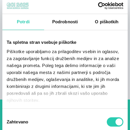
Dnevna soba, opremljena z mešanico
starinskega pohištva in sodobnih detajlov,
ustvarja prefinjeno in prijetno vzdušje.
Potrdi
Podrobnosti
O piškotkih
Dve kopalnici – ena z razkošno samostoječo
kadjo in druga s prostorno prho – zagotavljata
Ta spletna stran vsebuje piškotke
največje udobje.
Piškotke uporabljamo za prilagoditev vsebin in oglasov,
Stanovanje ima odlično lokacijo, le nekaj korakov
za zagotavljanje funkcij družbenih medijev in za analize
od Corso Verdi in gledališča v Gorici, kar vam
našega prometa. Poleg tega delimo informacije o vaši
omogoča, da se popolnoma potopite v kulturno
uporabi našega mesta z našimi partnerji s področja
in umetniško dogajanje mesta.
družbenih medijev, oglaševanja in analitike, ki jih morda
kombinirajo z drugimi informacijami, ki ste jim jih
posredovali ali pa so jih zbrali skozi vašo uporabo
njihovih storitev.
Dogodki, članki in zgodbe iz
Izbira
Zahtevano
soglasja
evropske prestolnice kulture