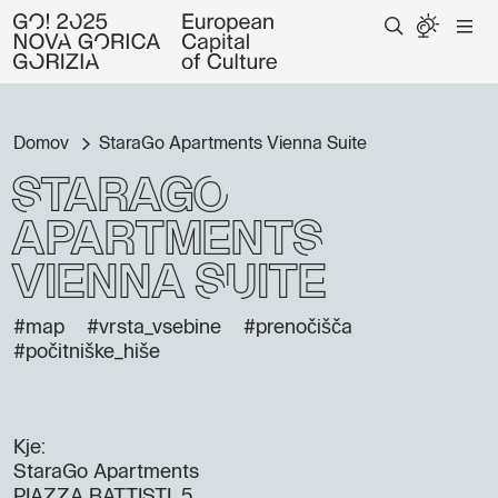
Domov
StaraGo Apartments Vienna Suite
StaraGo
Apartments
Vienna Suite
#map
#vrsta_vsebine
#prenočišča
#počitniške_hiše
Kje:
StaraGo Apartments
PIAZZA BATTISTI, 5