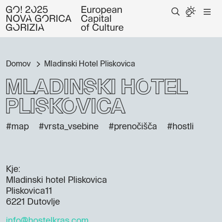
Domov
Mladinski Hotel Pliskovica
Mladinski Hotel
Pliskovica
#map
#vrsta_vsebine
#prenočišča
#hostli
Kje:
Mladinski hotel Pliskovica
Pliskovica11
6221 Dutovlje
info@hostelkras.com