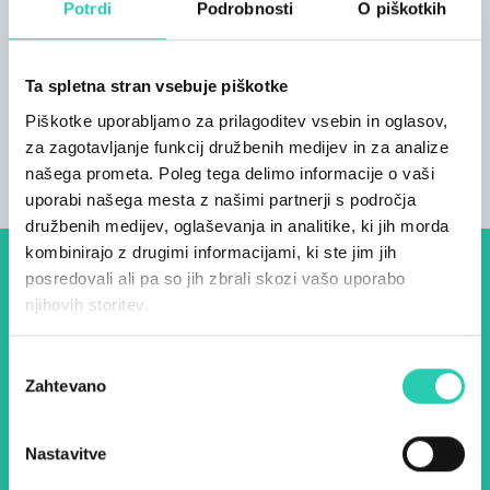
Gostom, ki bivajo v tem delu hostla sta na voljo
Potrdi
Podrobnosti
O piškotkih
2 skupni kopalnici. V spodnji stavbi, kjer je bil
včasih skedenj je gostom v pritličju na voljo
večnamenski prostor, ki sprejme do 50 oseb ter
Ta spletna stran vsebuje piškotke
2 kopalnici, v prvem nadstropju pa 6- in 14-
Piškotke uporabljamo za prilagoditev vsebin in oglasov,
posteljna soba.
za zagotavljanje funkcij družbenih medijev in za analize
našega prometa. Poleg tega delimo informacije o vaši
uporabi našega mesta z našimi partnerji s področja
družbenih medijev, oglaševanja in analitike, ki jih morda
kombinirajo z drugimi informacijami, ki ste jim jih
posredovali ali pa so jih zbrali skozi vašo uporabo
Dogodki, članki in zgodbe iz
njihovih storitev.
evropske prestolnice kulture
– prijavite se na naš novičnik
Izbira
Zahtevano
soglasja
in ostanite na tekočem z
našimi aktivnostmi.
Nastavitve