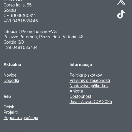
GECT GO
Corso Italia, 55
Gorizia
CF: 91036160314
+39 0481 535446
Infopoint PromoTurismoFVG
Palazzo Paternolli, Piazza della Vittoria, 48
Gorizia GO
+39 0481 535764
Aktualno
Informacije
Novice
Politika piškotkov
Dogodki
Pravilnik o zasebnosti
Nastavitve piškotkov
Anketa
Več
Dostopnost
Javni Zavod GO! 2025
Obisk
Projekti
Pogosta vprašanja