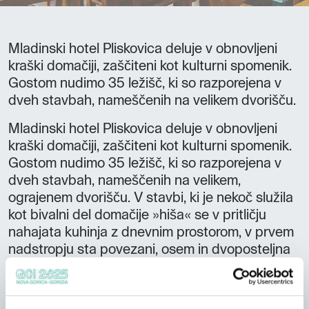
Mladinski hotel Pliskovica deluje v obnovljeni
kraški domačiji, zaščiteni kot kulturni spomenik.
Gostom nudimo 35 ležišč, ki so razporejena v
dveh stavbah, nameščenih na velikem dvorišču.
Mladinski hotel Pliskovica deluje v obnovljeni
kraški domačiji, zaščiteni kot kulturni spomenik.
Gostom nudimo 35 ležišč, ki so razporejena v
dveh stavbah, nameščenih na velikem,
ograjenem dvorišču. V stavbi, ki je nekoč služila
kot bivalni del domačije »hiša« se v pritličju
nahajata kuhinja z dnevnim prostorom, v prvem
nadstropju sta povezani, osem in dvoposteljna
soba, na podstrešju pa še sobici za dve in tri
osebe.