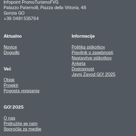
Infopoint PromoTurismoFVG
Palazzo Paternolli, Piazza della Vittoria, 48
Gorizia GO
+39 0481 535764
Aktualno
Informacije
Novice
Politika piškotkov
Dogodki
Pravilnik o zasebnosti
Nastavitve piškotkov
Anketa
Več
Dostopnost
Javni Zavod GO! 2025
Obisk
Projekti
Pogosta vprašanja
GO! 2025
O nas
Pridružite se nam
Sporočila za medije