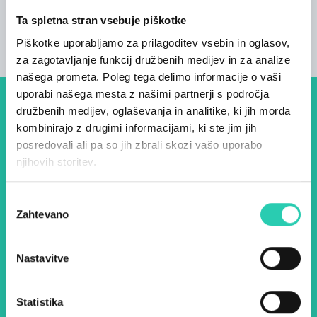
TV, moderno kopalnico in udobno veliko
posteljo. Dobrodošli v Madonci.
Ta spletna stran vsebuje piškotke
Piškotke uporabljamo za prilagoditev vsebin in oglasov,
za zagotavljanje funkcij družbenih medijev in za analize
našega prometa. Poleg tega delimo informacije o vaši
uporabi našega mesta z našimi partnerji s področja
družbenih medijev, oglaševanja in analitike, ki jih morda
Dogodki, članki in zgodbe iz
kombinirajo z drugimi informacijami, ki ste jim jih
evropske prestolnice kulture
posredovali ali pa so jih zbrali skozi vašo uporabo
– prijavite se na naš novičnik
njihovih storitev.
in ostanite na tekočem z
Izbira
našimi aktivnostmi.
Zahtevano
soglasja
Nastavitve
Ime *
Priimek *
Statistika
E-pošta *