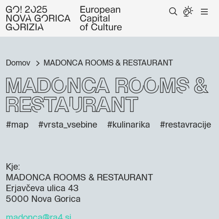
Domov
MADONCA ROOMS & RESTAURANT
MADONCA ROOMS &
RESTAURANT
#map
#vrsta_vsebine
#kulinarika
#restavracije
Kje:
MADONCA ROOMS & RESTAURANT
Erjavčeva ulica 43
5000 Nova Gorica
madonca@ra4.si