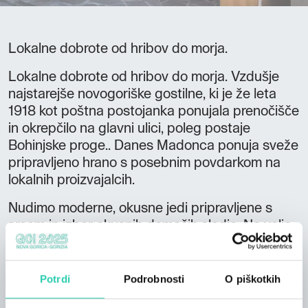
Lokalne dobrote od hribov do morja.
Lokalne dobrote od hribov do morja. Vzdušje
najstarejše novogoriške gostilne, ki je že leta
1918 kot poštna postojanka ponujala prenočišče
in okrepčilo na glavni ulici, poleg postaje
Bohinjske proge.. Danes Madonca ponuja sveže
pripravljeno hrano s posebnim povdarkom na
lokalnih proizvajalcih.
Nudimo moderne, okusne jedi pripravljene s
srcem in izbor okusnih domačih sladic. Na voljo
je pester izbor vin iz bližnjih vinorodnih območij
Goriških brd, Vipavske doline in Krasa.
Klimatizirane sobe *** z dnevnim čiščenjem,
Potrdi
Podrobnosti
O piškotkih
brezplačnim Wi-Fi, zasebnim parkiriščem, Smart