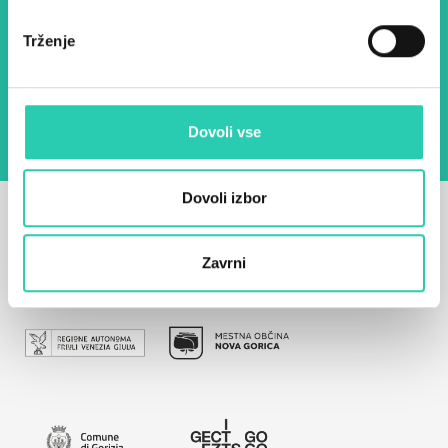
Trženje
Z uporabo tega obrazca potrjujem, da sem
seznanjen z obdelavo osebnih podatkov za
namen pošiljanja novic.
Pravilnik o zasebnosti
Dovoli vse
Dovoli izbor
Zavrni