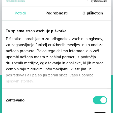
izkušnjo. Na degustaciji vas odžejamo s sokovi
in osvežilnimi sirupi ter razvajamo s
sladkimi/slanimi namazi ter vložninami v
Potrdi
Podrobnosti
O piškotkih
kombinaciji s siri, domačim kruhom, domačimi
mesninami, divjimi rastlinami in svežimi
Ta spletna stran vsebuje piškotke
sezonskimi plodovi narave.
Piškotke uporabljamo za prilagoditev vsebin in oglasov,
Za degustacijo je potrebna predhodna najava
za zagotavljanje funkcij družbenih medijev in za analize
(obrazec na spletni strani), dobrote pa lahko pri
našega prometa. Poleg tega delimo informacije o vaši
nas kupite kadarkoli.
uporabi našega mesta z našimi partnerji s področja
družbenih medijev, oglaševanja in analitike, ki jih morda
kombinirajo z drugimi informacijami, ki ste jim jih
posredovali ali pa so jih zbrali skozi vašo uporabo
njihovih storitev.
Dogodki, članki in zgodbe iz
Izbira
evropske prestolnice kulture
Zahtevano
soglasja
– prijavite se na naš novičnik