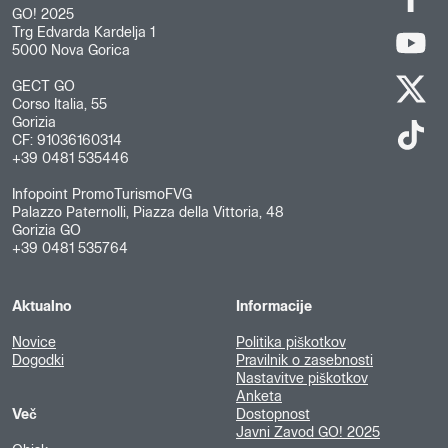
GO! 2025
Trg Edvarda Kardelja 1
5000 Nova Gorica
GECT GO
Corso Italia, 55
Gorizia
CF: 91036160314
+39 0481 535446
Infopoint PromoTurismoFVG
Palazzo Paternolli, Piazza della Vittoria, 48
Gorizia GO
+39 0481 535764
Aktualno
Informacije
Novice
Politika piškotkov
Dogodki
Pravilnik o zasebnosti
Nastavitve piškotkov
Anketa
Več
Dostopnost
Javni Zavod GO! 2025