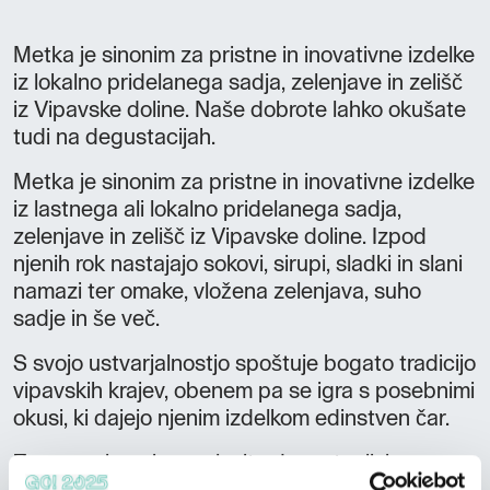
Metka je sinonim za pristne in inovativne izdelke
iz lokalno pridelanega sadja, zelenjave in zelišč
iz Vipavske doline. Naše dobrote lahko okušate
tudi na degustacijah.
Metka je sinonim za pristne in inovativne izdelke
iz lastnega ali lokalno pridelanega sadja,
zelenjave in zelišč iz Vipavske doline. Izpod
njenih rok nastajajo sokovi, sirupi, sladki in slani
namazi ter omake, vložena zelenjava, suho
sadje in še več.
S svojo ustvarjalnostjo spoštuje bogato tradicijo
vipavskih krajev, obenem pa se igra s posebnimi
okusi, ki dajejo njenim izdelkom edinstven čar.
Za vas pripravimo celovito degustacijsko