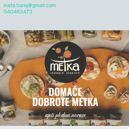
meta.harej@gmail.com
040463473