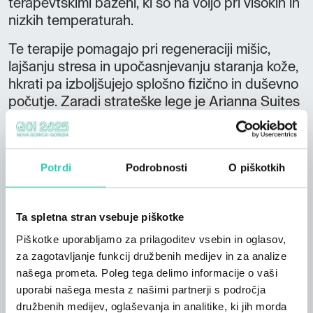
terapevtskimi bazeni, ki so na voljo pri visokih in
nizkih temperaturah.
Te terapije pomagajo pri regeneraciji mišic,
lajšanju stresa in upočasnjevanju staranja kože,
hkrati pa izboljšujejo splošno fizično in duševno
počutje. Zaradi strateške lege je Arianna Suites
Longevity idealna ne le za ljubitelje dobrega
počutja, ampak tudi za ljubitelje vina in
aktivnosti na prostem.
Potrdi
Podrobnosti
O piškotkih
Regija Colli Orientali ponuja čudovite kolesarske
poti in znane vinske kleti, kjer lahko gostje
uživajo v vrhunskih vinih. Za ljubitelje
Ta spletna stran vsebuje piškotke
kolesarjenja je na voljo tudi zaprta kolesarna z
Piškotke uporabljamo za prilagoditev vsebin in oglasov,
videonadzorom, dostopna s kodo, kjer lahko
za zagotavljanje funkcij družbenih medijev in za analize
gostje varno shranijo svoja kolesa.
našega prometa. Poleg tega delimo informacije o vaši
uporabi našega mesta z našimi partnerji s področja
Prostor je opremljen z majhno delavnico za
družbenih medijev, oglaševanja in analitike, ki jih morda