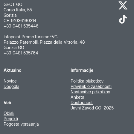
GECT GO
Corso Italia, 55
Gorizia
CF: 91036160314
+39 0481 535446
Infopoint PromoTurismoFVG
Palazzo Paternolli, Piazza della Vittoria, 48
Gorizia GO
+39 0481 535764
Aktualno
Informacije
Novice
Politika piškotkov
Dogodki
Pravilnik o zasebnosti
Nastavitve piškotkov
Anketa
Več
Dostopnost
Javni Zavod GO! 2025
Obisk
Projekti
Pogosta vprašanja