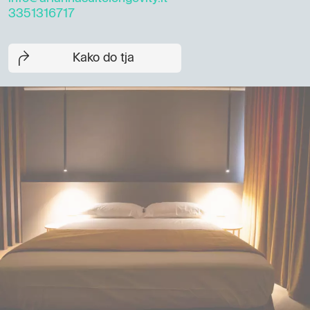
3351316717
Kako do tja