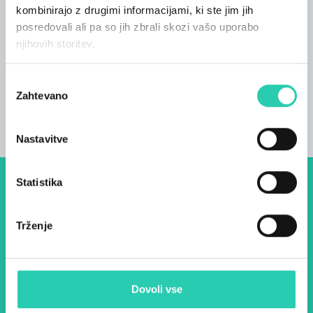
redno vzdrževanje, polnjenje pnevmatik in
kombinirajo z drugimi informacijami, ki ste jim jih
čiščenje koles.
posredovali ali pa so jih zbrali skozi vašo uporabo
njihovih storitev.
S kombinacijo udobja, narave in inovativnih
tretmajev je Arianna Suites Longevity Center
Izbira
idealna destinacija za bivanje, ki združuje
Zahtevano
soglasja
sprostitev in nego telesa.
Nastavitve
Statistika
Dogodki, članki in zgodbe iz
evropske prestolnice kulture
Trženje
– prijavite se na naš novičnik
in ostanite na tekočem z
našimi aktivnostmi.
Dovoli vse