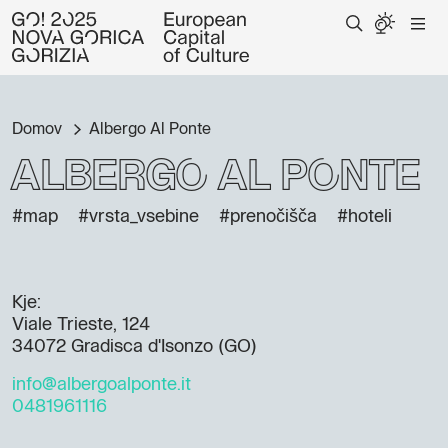
Domov
Albergo Al Ponte
Albergo Al Ponte
#map
#vrsta_vsebine
#prenočišča
#hoteli
Kje:
Viale Trieste, 124
34072 Gradisca d'Isonzo (GO)
info@albergoalponte.it
0481961116