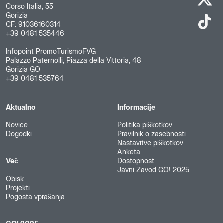
Corso Italia, 55
Gorizia
CF: 91036160314
+39 0481 535446
Infopoint PromoTurismoFVG
Palazzo Paternolli, Piazza della Vittoria, 48
Gorizia GO
+39 0481 535764
Aktualno
Informacije
Novice
Politika piškotkov
Dogodki
Pravilnik o zasebnosti
Nastavitve piškotkov
Anketa
Več
Dostopnost
Javni Zavod GO! 2025
Obisk
Projekti
Pogosta vprašanja