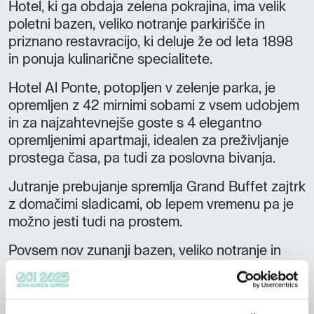
Hotel, ki ga obdaja zelena pokrajina, ima velik
poletni bazen, veliko notranje parkirišče in
priznano restavracijo, ki deluje že od leta 1898
in ponuja kulinarične specialitete.
Hotel Al Ponte, potopljen v zelenje parka, je
opremljen z 42 mirnimi sobami z vsem udobjem
in za najzahtevnejše goste s 4 elegantno
opremljenimi apartmaji, idealen za preživljanje
prostega časa, pa tudi za poslovna bivanja.
Jutranje prebujanje spremlja Grand Buffet zajtrk
z domačimi sladicami, ob lepem vremenu pa je
možno jesti tudi na prostem.
Povsem nov zunanji bazen, veliko notranje in
varovano parkirišče, brezplačen brezžični
internet in Sky TV v vsaki sobi.