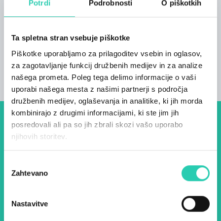
Na voljo je sejna soba z video in velikim
Potrdi
Podrobnosti
O piškotkih
zaslonom Naša restavracija, paradni konj
regionalne hrane in vina, z večstoletno tradicijo,
z mesnimi in ribjimi specialitetami ter
Ta spletna stran vsebuje piškotke
degustacijo vin Collio vedno z veseljem sprejme
Piškotke uporabljamo za prilagoditev vsebin in oglasov,
svoje goste.
za zagotavljanje funkcij družbenih medijev in za analize
našega prometa. Poleg tega delimo informacije o vaši
uporabi našega mesta z našimi partnerji s področja
družbenih medijev, oglaševanja in analitike, ki jih morda
kombinirajo z drugimi informacijami, ki ste jim jih
posredovali ali pa so jih zbrali skozi vašo uporabo
Dogodki, članki in zgodbe iz
njihovih storitev.
evropske prestolnice kulture
– prijavite se na naš novičnik
Izbira
Zahtevano
soglasja
in ostanite na tekočem z
našimi aktivnostmi.
Nastavitve