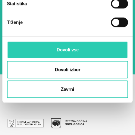
Statistika
E-pošta *
Trženje
Z uporabo tega obrazca potrjujem, da sem
seznanjen z obdelavo osebnih podatkov za
namen pošiljanja novic.
Pravilnik o zasebnosti
Dovoli vse
Dovoli izbor
Zavrni