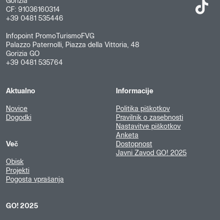
Gorizia
CF: 91036160314
+39 0481 535446
Infopoint PromoTurismoFVG
Palazzo Paternolli, Piazza della Vittoria, 48
Gorizia GO
+39 0481 535764
Aktualno
Informacije
Novice
Politika piškotkov
Dogodki
Pravilnik o zasebnosti
Nastavitve piškotkov
Anketa
Več
Dostopnost
Javni Zavod GO! 2025
Obisk
Projekti
Pogosta vprašanja
GO! 2025