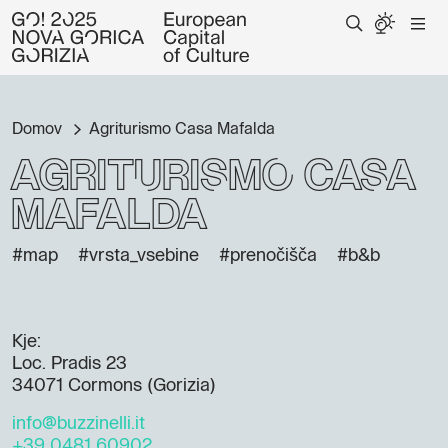
Domov
Agriturismo Casa Mafalda
Agriturismo Casa
Mafalda
#map
#vrsta_vsebine
#prenočišča
#b&b
Kje:
Loc. Pradis 23
34071 Cormons (Gorizia)
info@buzzinelli.it
+39 0481 60902