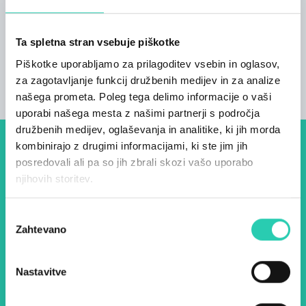
Število kopalnic
4
Ta spletna stran vsebuje piškotke
Število postelj
Piškotke uporabljamo za prilagoditev vsebin in oglasov,
9
za zagotavljanje funkcij družbenih medijev in za analize
našega prometa. Poleg tega delimo informacije o vaši
uporabi našega mesta z našimi partnerji s področja
družbenih medijev, oglaševanja in analitike, ki jih morda
kombinirajo z drugimi informacijami, ki ste jim jih
Dogodki, članki in zgodbe iz
posredovali ali pa so jih zbrali skozi vašo uporabo
evropske prestolnice kulture
njihovih storitev.
– prijavite se na naš novičnik
Izbira
in ostanite na tekočem z
Zahtevano
soglasja
našimi aktivnostmi.
Nastavitve
Ime *
Priimek *