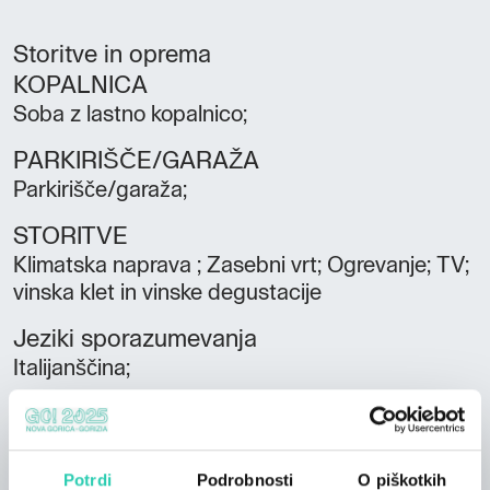
Storitve in oprema
KOPALNICA
Soba z lastno kopalnico;
PARKIRIŠČE/GARAŽA
Parkirišče/garaža;
STORITVE
Klimatska naprava ; Zasebni vrt; Ogrevanje; TV;
vinska klet in vinske degustacije
Jeziki sporazumevanja
Italijanščina;
Število sob
4
Potrdi
Podrobnosti
O piškotkih