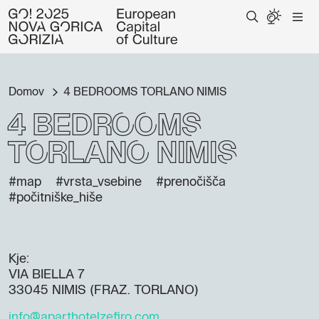
Domov
4 BEDROOMS TORLANO NIMIS
4 BEDROOMS
TORLANO NIMIS
#map
#vrsta_vsebine
#prenočišča
#počitniške_hiše
Kje:
VIA BIELLA 7
33045 NIMIS (FRAZ. TORLANO)
info@aparthotelzefiro.com