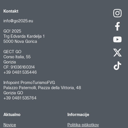
Kontakt
info@go2025.eu
GO! 2025
Trg Edvarda Kardelja 1
5000 Nova Gorica
GECT GO
Corso Italia, 55
Gorizia
CF: 91036160314
+39 0481 535446
Infopoint PromoTurismoFVG
Palazzo Paternolli, Piazza della Vittoria, 48
Gorizia GO
+39 0481 535764
Aktualno
Informacije
Novice
Politika piškotkov