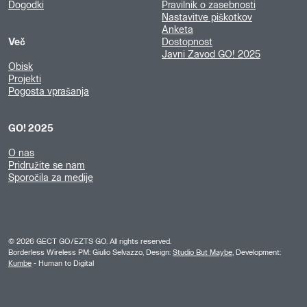
Dogodki
Pravilnik o zasebnosti
Nastavitve piškotkov
Anketa
Več
Dostopnost
Javni Zavod GO! 2025
Obisk
Projekti
Pogosta vprašanja
GO! 2025
O nas
Pridružite se nam
Sporočila za medije
©
2026
GECT GO/EZTS GO. All rights reserved.
Borderless Wireless PM: Giulio Selvazzo, Design:
Studio But Maybe
, Development:
Kumbe
- Human to Digital