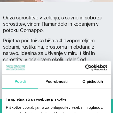
Oaza sprostitve v zelenju, s savno in sobo za
sprostitev, vinom Ramandolo in kopanjem v
potoku Cornappo.
Prijetna počitniška hiša s 4 dvoposteljnimi
sobami, rustikalna, prostorna in obdana z
naravo. Idealna za uživanje v miru, tišini in
sprostitvi v očarljivem okolju, daleč od
vsakdanjega vrveža. Lahko se posvetite savni in
sobi za sprostitev, hrani in vinu, zlasti vinu
Ramandolo, ali se kopate v potoku Cornappo.
Potrdi
Podrobnosti
O piškotkih
Ta spletna stran vsebuje piškotke
Piškotke uporabljamo za prilagoditev vsebin in oglasov,
Dogodki, članki in zgodbe iz