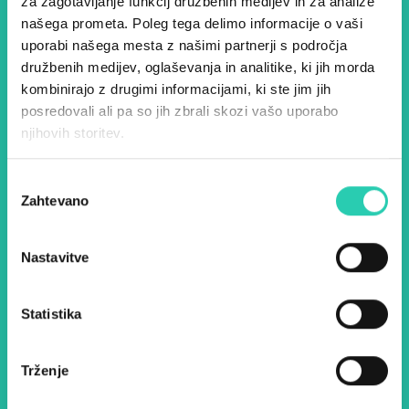
za zagotavljanje funkcij družbenih medijev in za analize
našega prometa. Poleg tega delimo informacije o vaši
evropske prestolnice kulture
uporabi našega mesta z našimi partnerji s področja
– prijavite se na naš novičnik
družbenih medijev, oglaševanja in analitike, ki jih morda
in ostanite na tekočem z
kombinirajo z drugimi informacijami, ki ste jim jih
posredovali ali pa so jih zbrali skozi vašo uporabo
našimi aktivnostmi.
njihovih storitev.
Izbira
Ime *
Priimek *
Zahtevano
soglasja
E-pošta *
Nastavitve
Z uporabo tega obrazca potrjujem, da sem
Statistika
seznanjen z obdelavo osebnih podatkov za
namen pošiljanja novic.
Pravilnik o zasebnosti
Trženje