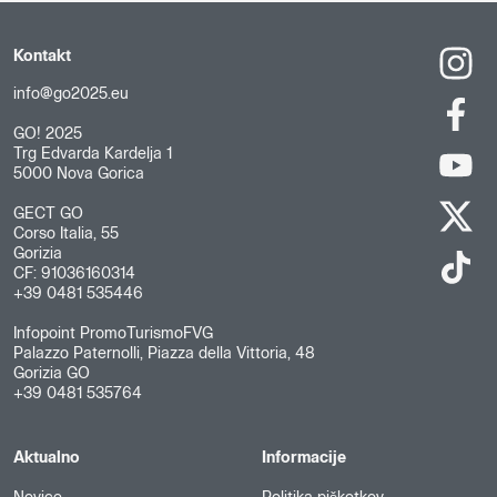
Kontakt
info@go2025.eu
GO! 2025
Trg Edvarda Kardelja 1
5000 Nova Gorica
GECT GO
Corso Italia, 55
Gorizia
CF: 91036160314
+39 0481 535446
Infopoint PromoTurismoFVG
Palazzo Paternolli, Piazza della Vittoria, 48
Gorizia GO
+39 0481 535764
Aktualno
Informacije