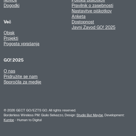
Novice
Politika piškotkov
Dogodki
Pravilnik o zasebnosti
Nastavitve piškotkov
Anketa
Več
Dostopnost
Javni Zavod GO! 2025
Obisk
Projekti
Pogosta vprašanja
GO! 2025
O nas
Pridružite se nam
Sporočila za medije
©
2026
GECT GO/EZTS GO. All rights reserved.
Borderless Wireless PM: Giulio Selvazzo, Design:
Studio But Maybe
, Development:
Kumbe
- Human to Digital