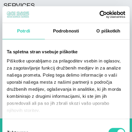
SERVICES
Pets allowed; Private Garden; Relax room; Wifi;
Spoken languages
Potrdi
Podrobnosti
O piškotkih
Italian; English; Spanish;
Rooms
Ta spletna stran vsebuje piškotke
2
Piškotke uporabljamo za prilagoditev vsebin in oglasov,
Bathrooms
za zagotavljanje funkcij družbenih medijev in za analize
1
našega prometa. Poleg tega delimo informacije o vaši
uporabi našega mesta z našimi partnerji s področja
Beds
družbenih medijev, oglaševanja in analitike, ki jih morda
4
kombinirajo z drugimi informacijami, ki ste jim jih
posredovali ali pa so jih zbrali skozi vašo uporabo
njihovih storitev.
Izbira