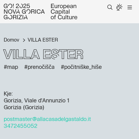
Domov
VILLA ESTER
VILLA ESTER
#map
#prenočišča
#počitniške_hiše
Kje:
Gorizia, Viale d'Annunzio 1
Gorizia (Gorizia)
postmaster@allacasadelgastaldo.it
3472455052