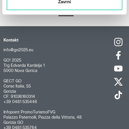
Zavrni
Kontakt
info@go2025.eu
GO! 2025
Trg Edvarda Kardelja 1
5000 Nova Gorica
GECT GO
Corso Italia, 55
Gorizia
CF: 91036160314
+39 0481 535446
Infopoint PromoTurismoFVG
Palazzo Paternolli, Piazza della Vittoria, 48
Gorizia GO
+39 0481 535764