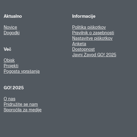
Aktualno
Informacije
Novice
Politika piškotkov
Dogodki
Pravilnik o zasebnosti
Nastavitve piškotkov
Anketa
Več
Dostopnost
Javni Zavod GO! 2025
Obisk
Projekti
Pogosta vprašanja
GO! 2025
O nas
Pridružite se nam
Sporočila za medije