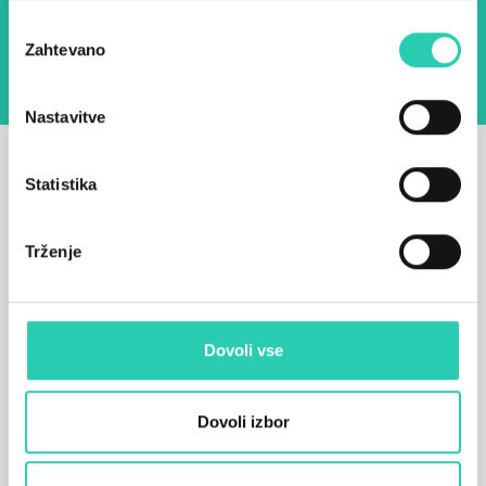
seznanjen z obdelavo osebnih podatkov za
namen pošiljanja novic.
Pravilnik o zasebnosti
Izbira
Zahtevano
soglasja
Nastavitve
Statistika
Trženje
Dovoli vse
Dovoli izbor