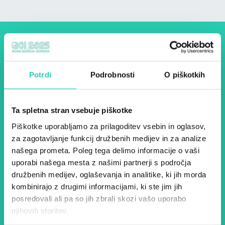
Dogodki, članki in zgodbe iz
evropske prestolnice kulture
Potrdi
Podrobnosti
O piškotkih
– prijavite se na naš novičnik
in ostanite na tekočem z
Ta spletna stran vsebuje piškotke
našimi aktivnostmi.
Piškotke uporabljamo za prilagoditev vsebin in oglasov,
za zagotavljanje funkcij družbenih medijev in za analize
našega prometa. Poleg tega delimo informacije o vaši
Ime *
Priimek *
uporabi našega mesta z našimi partnerji s področja
družbenih medijev, oglaševanja in analitike, ki jih morda
kombinirajo z drugimi informacijami, ki ste jim jih
E-pošta *
posredovali ali pa so jih zbrali skozi vašo uporabo
njihovih storitev.
Z uporabo tega obrazca potrjujem, da sem