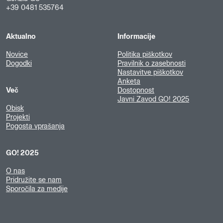
+39 0481 535764
Aktualno
Informacije
Novice
Politika piškotkov
Dogodki
Pravilnik o zasebnosti
Nastavitve piškotkov
Anketa
Več
Dostopnost
Javni Zavod GO! 2025
Obisk
Projekti
Pogosta vprašanja
GO! 2025
O nas
Pridružite se nam
Sporočila za medije