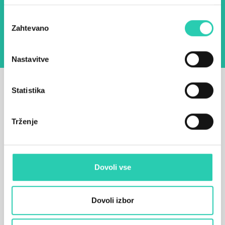
Z uporabo tega obrazca potrjujem, da sem
seznanjen z obdelavo osebnih podatkov za
Izbira
namen pošiljanja novic.
Pravilnik o zasebnosti
Zahtevano
soglasja
Nastavitve
Statistika
Trženje
Dovoli vse
Dovoli izbor