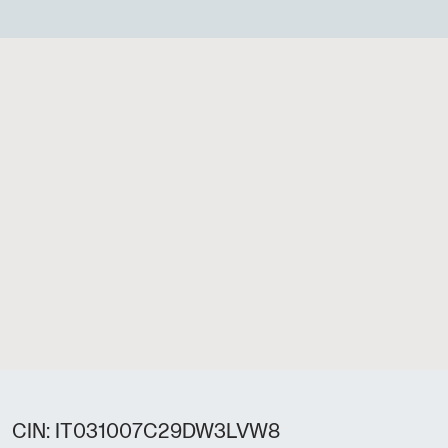
CIN: IT031007C29DW3LVW8