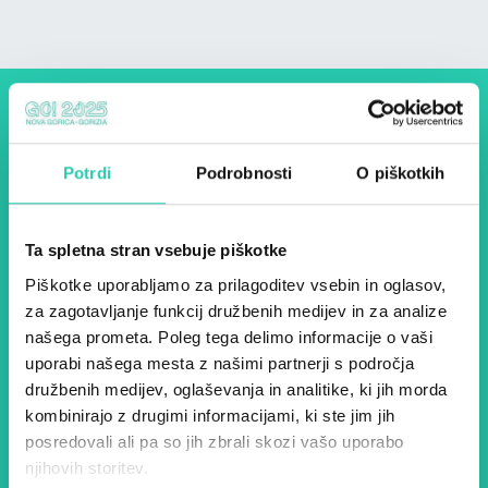
Dogodki, članki in zgodbe iz
evropske prestolnice kulture
Potrdi
Podrobnosti
O piškotkih
– prijavite se na naš novičnik
in ostanite na tekočem z
Ta spletna stran vsebuje piškotke
našimi aktivnostmi.
Piškotke uporabljamo za prilagoditev vsebin in oglasov,
za zagotavljanje funkcij družbenih medijev in za analize
našega prometa. Poleg tega delimo informacije o vaši
Ime *
Priimek *
uporabi našega mesta z našimi partnerji s področja
družbenih medijev, oglaševanja in analitike, ki jih morda
kombinirajo z drugimi informacijami, ki ste jim jih
E-pošta *
posredovali ali pa so jih zbrali skozi vašo uporabo
njihovih storitev.