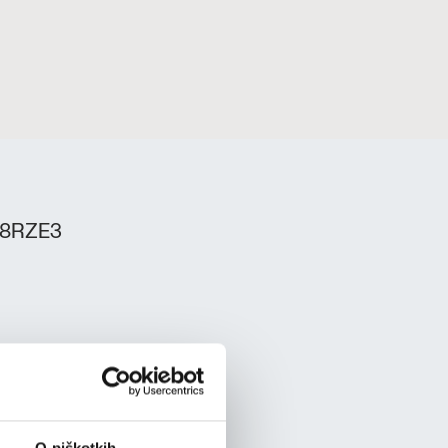
W8RZE3
O piškotkih