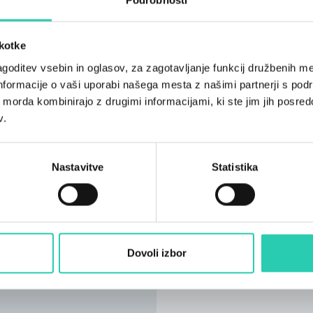
škotke
goditev vsebin in oglasov, za zagotavljanje funkcij družbenih me
nformacije o vaši uporabi našega mesta z našimi partnerji s pod
ih morda kombinirajo z drugimi informacijami, ki ste jim jih posredov
v.
Nastavitve
Statistika
Dovoli izbor