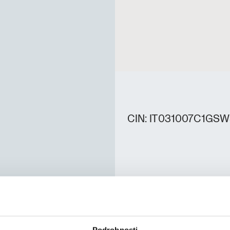
CIN: IT031007C1GS
Podrobnosti