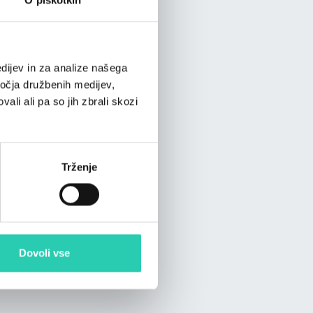
dijev in za analize našega
ročja družbenih medijev,
ali ali pa so jih zbrali skozi
Trženje
Dovoli vse