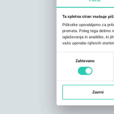
Ta spletna stran vsebuje pi
Piškotke uporabljamo za prila
prometa. Poleg tega delimo i
oglaševanja in analitike, ki j
vašo uporabo njihovih storite
Izbira
Zahtevano
soglasja
Zavrni