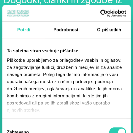
Dogodki, članki in zgodbe iz
evropske prestolnice kulture
– prijavite se na naš novičnik
in ostanite na tekočem z
Potrdi
Podrobnosti
O piškotkih
našimi aktivnostmi.
Ta spletna stran vsebuje piškotke
Piškotke uporabljamo za prilagoditev vsebin in oglasov,
Ime *
Priimek *
za zagotavljanje funkcij družbenih medijev in za analize
našega prometa. Poleg tega delimo informacije o vaši
uporabi našega mesta z našimi partnerji s področja
E-pošta *
družbenih medijev, oglaševanja in analitike, ki jih morda
kombinirajo z drugimi informacijami, ki ste jim jih
Z uporabo tega obrazca potrjujem, da sem
posredovali ali pa so jih zbrali skozi vašo uporabo
seznanjen z obdelavo osebnih podatkov za
namen pošiljanja novic.
Pravilnik o zasebnosti
njihovih storitev.
Izbira
Zahtevano