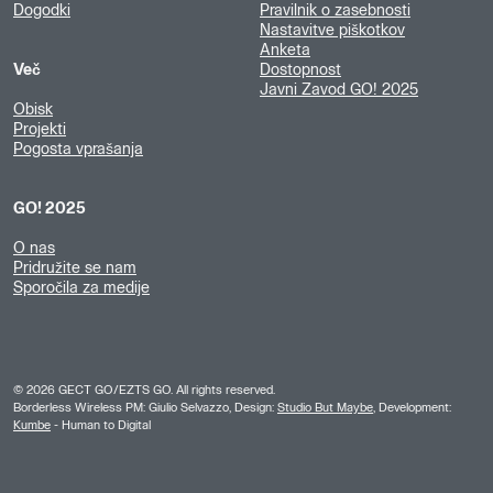
Dogodki
Pravilnik o zasebnosti
Nastavitve piškotkov
Anketa
Več
Dostopnost
Javni Zavod GO! 2025
Obisk
Projekti
Pogosta vprašanja
GO! 2025
O nas
Pridružite se nam
Sporočila za medije
©
2026
GECT GO/EZTS GO. All rights reserved.
Borderless Wireless PM: Giulio Selvazzo, Design:
Studio But Maybe
, Development:
Kumbe
- Human to Digital