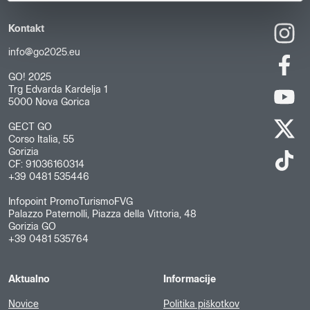
Kontakt
info@go2025.eu
GO! 2025
Trg Edvarda Kardelja 1
5000 Nova Gorica
GECT GO
Corso Italia, 55
Gorizia
CF: 91036160314
+39 0481 535446
Infopoint PromoTurismoFVG
Palazzo Paternolli, Piazza della Vittoria, 48
Gorizia GO
+39 0481 535764
Aktualno
Informacije
Novice
Politika piškotkov