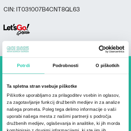
CIN: IT031007B4CNT8QL63
Potrdi
Podrobnosti
O piškotkih
Dogodki, članki in zgodbe iz
evropske prestolnice kulture
Ta spletna stran vsebuje piškotke
– prijavite se na naš novičnik
Piškotke uporabljamo za prilagoditev vsebin in oglasov,
in ostanite na tekočem z
za zagotavljanje funkcij družbenih medijev in za analize
našega prometa. Poleg tega delimo informacije o vaši
našimi aktivnostmi.
uporabi našega mesta z našimi partnerji s področja
družbenih medijev, oglaševanja in analitike, ki jih morda
kombinirajo z drugimi informacijami, ki ste jim jih