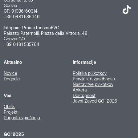
Corso Italia, 55
Gorizia
CF: 91036160314
+39 0481 535446
Infopoint PromoTurismoFVG
Palazzo Paternolli, Piazza della Vittoria, 48
Gorizia GO
+39 0481 535764
Aktualno
Informacije
Novice
Politika piškotkov
Dogodki
Pravilnik o zasebnosti
Nastavitve piškotkov
Anketa
Več
Dostopnost
Javni Zavod GO! 2025
Obisk
Projekti
Pogosta vprašanja
GO! 2025