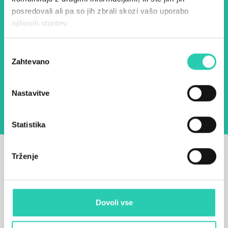
Ime *
Priimek *
posredovali ali pa so jih zbrali skozi vašo uporabo
njihovih storitev.
E-pošta *
Izbira
Zahtevano
soglasja
Z uporabo tega obrazca potrjujem, da sem
seznanjen z obdelavo osebnih podatkov za
namen pošiljanja novic.
Pravilnik o zasebnosti
Nastavitve
Statistika
Trženje
Dovoli vse