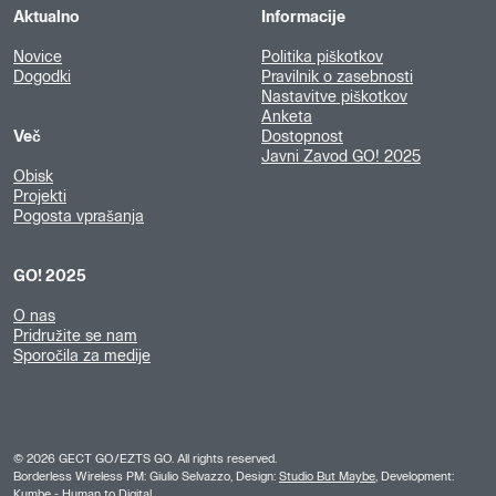
Aktualno
Informacije
Novice
Politika piškotkov
Dogodki
Pravilnik o zasebnosti
Nastavitve piškotkov
Anketa
Več
Dostopnost
Javni Zavod GO! 2025
Obisk
Projekti
Pogosta vprašanja
GO! 2025
O nas
Pridružite se nam
Sporočila za medije
©
2026
GECT GO/EZTS GO. All rights reserved.
Borderless Wireless PM: Giulio Selvazzo, Design:
Studio But Maybe
, Development:
Kumbe
- Human to Digital