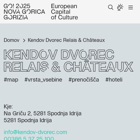
Domov
Kendov Dvorec Relais & Châteaux
Kendov Dvorec
Relais & Châteaux
#map
#vrsta_vsebine
#prenočišča
#hoteli
Kje:
Na Griču 2, 5281 Spodnja Idrija
5281 Spodnja Idrija
info@kendov-dvorec.com
00386 5 37 25 100