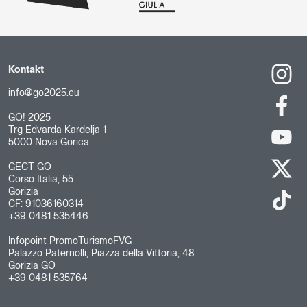
Kontakt
info@go2025.eu
GO! 2025
Trg Edvarda Kardelja 1
5000 Nova Gorica
GECT GO
Corso Italia, 55
Gorizia
CF: 91036160314
+39 0481 535446
Infopoint PromoTurismoFVG
Palazzo Paternolli, Piazza della Vittoria, 48
Gorizia GO
+39 0481 535764