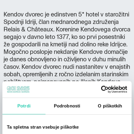
Kendov dvorec je edinstven 5* hotel v starožitni
Spodnji Idriji, član mednarodnega združenja
Relais & Châteaux. Korenine Kendovega dvorca
segajo v davno leto 1377, ko so prvi posestniki
že gospodarili na kmetiji nad dolino reke Idrijce.
Mogočno poslopje nekdanje Kendove domačije
je danes obnovljeno in oživljeno v duhu minulih
časov. Kendov dvorec nudi nastanitev v enajstih
sobah, opremljenih z ročno izdelanim starinskim
pohištvom, poimenovanih po članih Kendove
rodbine. Umirjenost hiše, pridih preteklosti,
kulinarična dovršenost jedi, čudovit vrt in
gostoljubnost osebja vas prevzamejo z
Potrdi
Podrobnosti
O piškotkih
nepozabno toplino, ki vam ostane v srcu.
Ta spletna stran vsebuje piškotke