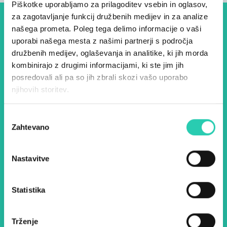
Piškotke uporabljamo za prilagoditev vsebin in oglasov,
za zagotavljanje funkcij družbenih medijev in za analize
Dogodki, članki in zgodbe iz
našega prometa. Poleg tega delimo informacije o vaši
uporabi našega mesta z našimi partnerji s področja
evropske prestolnice kulture
družbenih medijev, oglaševanja in analitike, ki jih morda
– prijavite se na naš novičnik
kombinirajo z drugimi informacijami, ki ste jim jih
posredovali ali pa so jih zbrali skozi vašo uporabo
in ostanite na tekočem z
njihovih storitev.
našimi aktivnostmi.
Izbira
Zahtevano
soglasja
Ime *
Priimek *
Nastavitve
E-pošta *
Statistika
Z uporabo tega obrazca potrjujem, da sem
seznanjen z obdelavo osebnih podatkov za
namen pošiljanja novic.
Pravilnik o zasebnosti
Trženje