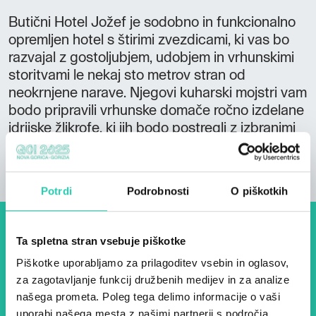
Butični Hotel Jožef je sodobno in funkcionalno
opremljen hotel s štirimi zvezdicami, ki vas bo
razvajal z gostoljubjem, udobjem in vrhunskimi
storitvami le nekaj sto metrov stran od
neokrnjene narave. Njegovi kuharski mojstri vam
bodo pripravili vrhunske domače ročno izdelane
idrijske žlikrofe, ki jih bodo postregli z izbranimi
lokalnimi vini.
Potrdi
Podrobnosti
O piškotkih
Dogodki, članki in zgodbe iz
Ta spletna stran vsebuje piškotke
evropske prestolnice kulture
Piškotke uporabljamo za prilagoditev vsebin in oglasov,
za zagotavljanje funkcij družbenih medijev in za analize
– prijavite se na naš novičnik
našega prometa. Poleg tega delimo informacije o vaši
in ostanite na tekočem z
uporabi našega mesta z našimi partnerji s področja