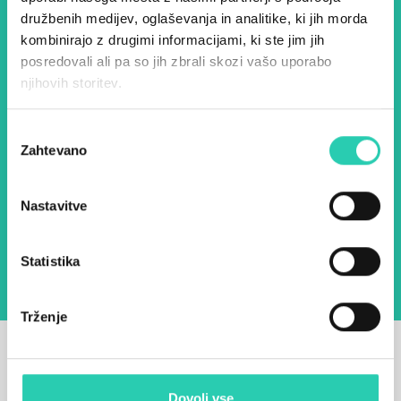
družbenih medijev, oglaševanja in analitike, ki jih morda
našimi aktivnostmi.
kombinirajo z drugimi informacijami, ki ste jim jih
posredovali ali pa so jih zbrali skozi vašo uporabo
njihovih storitev.
Ime *
Priimek *
Izbira
Zahtevano
soglasja
E-pošta *
Nastavitve
Z uporabo tega obrazca potrjujem, da sem
seznanjen z obdelavo osebnih podatkov za
namen pošiljanja novic.
Pravilnik o zasebnosti
Statistika
Trženje
Dovoli vse