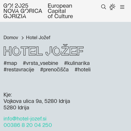
Domov
Hotel Jožef
Hotel Jožef
#map
#vrsta_vsebine
#kulinarika
#restavracije
#prenočišča
#hoteli
Kje:
Vojkova ulica 9a, 5280 Idrija
5280 Idrija
info@hotel-jozef.si
00386 8 20 04 250