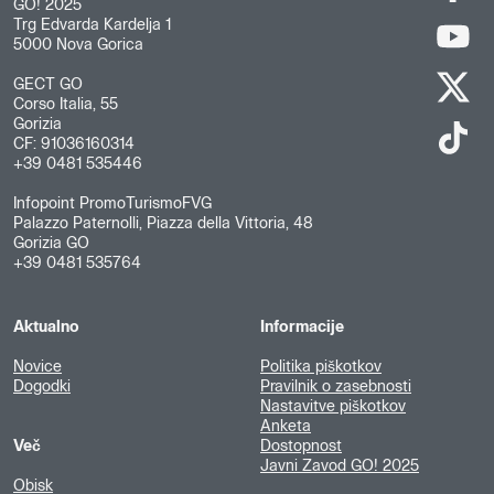
GO! 2025
Trg Edvarda Kardelja 1
5000 Nova Gorica
GECT GO
Corso Italia, 55
Gorizia
CF: 91036160314
+39 0481 535446
Infopoint PromoTurismoFVG
Palazzo Paternolli, Piazza della Vittoria, 48
Gorizia GO
+39 0481 535764
Aktualno
Informacije
Novice
Politika piškotkov
Dogodki
Pravilnik o zasebnosti
Nastavitve piškotkov
Anketa
Več
Dostopnost
Javni Zavod GO! 2025
Obisk