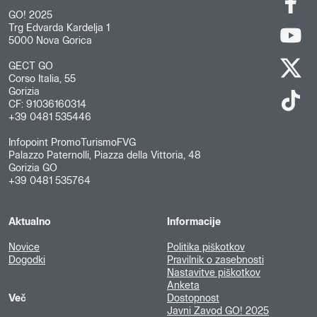
GO! 2025
Trg Edvarda Kardelja 1
5000 Nova Gorica
GECT GO
Corso Italia, 55
Gorizia
CF: 91036160314
+39 0481 535446
Infopoint PromoTurismoFVG
Palazzo Paternolli, Piazza della Vittoria, 48
Gorizia GO
+39 0481 535764
Aktualno
Informacije
Novice
Politika piškotkov
Dogodki
Pravilnik o zasebnosti
Nastavitve piškotkov
Anketa
Več
Dostopnost
Javni Zavod GO! 2025