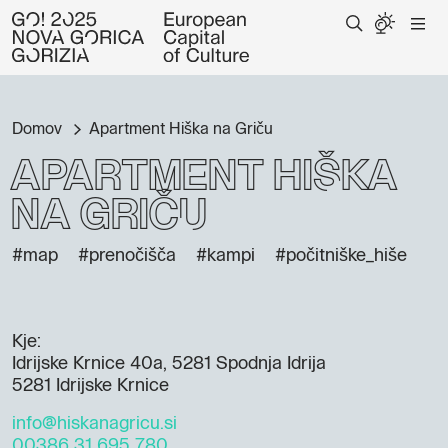
Domov
Apartment Hiška na Griču
Apartment Hiška
na Griču
#map
#prenočišča
#kampi
#počitniške_hiše
Kje:
Idrijske Krnice 40a, 5281 Spodnja Idrija
5281 Idrijske Krnice
info@hiskanagricu.si
00386 31 695 780