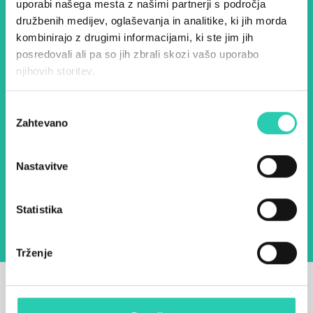
uporabi našega mesta z našimi partnerji s področja
in ostanite na tekočem z
družbenih medijev, oglaševanja in analitike, ki jih morda
našimi aktivnostmi.
kombinirajo z drugimi informacijami, ki ste jim jih
posredovali ali pa so jih zbrali skozi vašo uporabo
njihovih storitev.
Ime *
Priimek *
Izbira
Zahtevano
soglasja
E-pošta *
Nastavitve
Z uporabo tega obrazca potrjujem, da sem
seznanjen z obdelavo osebnih podatkov za
namen pošiljanja novic.
Pravilnik o zasebnosti
Statistika
Trženje