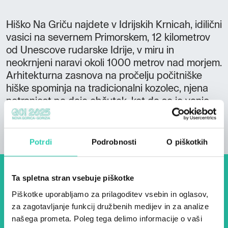
Hiško Na Griču najdete v Idrijskih Krnicah, idilični
vasici na severnem Primorskem, 12 kilometrov
od Unescove rudarske Idrije, v miru in
neokrnjeni naravi okoli 1000 metrov nad morjem.
Arhitekturna zasnova na pročelju počitniške
hiške spominja na tradicionalni kozolec, njena
notranjost pa daje občutek, kot da se je vanjo
prelila narava, sredi katere stoji.
Potrdi
Podrobnosti
O piškotkih
Ta spletna stran vsebuje piškotke
Dogodki, članki in zgodbe iz
Piškotke uporabljamo za prilagoditev vsebin in oglasov,
evropske prestolnice kulture
za zagotavljanje funkcij družbenih medijev in za analize
– prijavite se na naš novičnik
našega prometa. Poleg tega delimo informacije o vaši