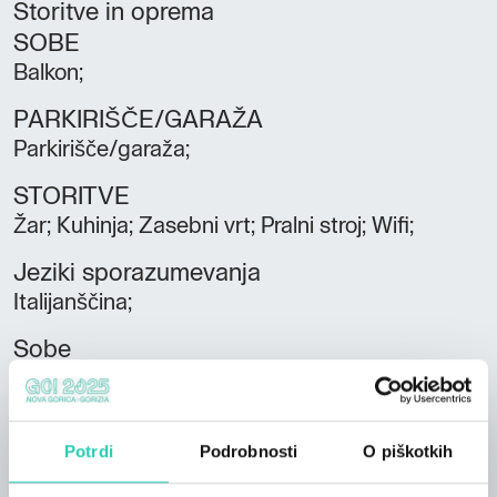
Storitve in oprema
SOBE
Balkon;
PARKIRIŠČE/GARAŽA
Parkirišče/garaža;
STORITVE
Žar; Kuhinja; Zasebni vrt; Pralni stroj; Wifi;
Jeziki sporazumevanja
Italijanščina;
Sobe
6
Kopalnice
Potrdi
Podrobnosti
O piškotkih
4