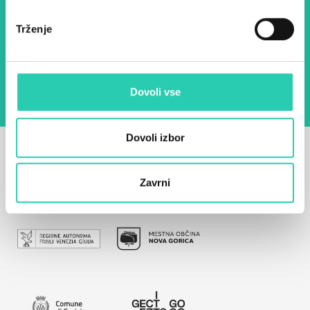
Trženje
Z uporabo tega obrazca potrjujem, da sem
seznanjen z obdelavo osebnih podatkov za
namen pošiljanja novic.
Pravilnik o zasebnosti
Dovoli vse
Dovoli izbor
Zavrni