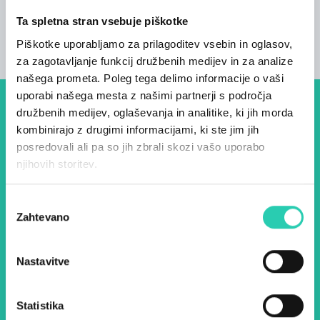
Postelje
Ta spletna stran vsebuje piškotke
11
Piškotke uporabljamo za prilagoditev vsebin in oglasov,
za zagotavljanje funkcij družbenih medijev in za analize
našega prometa. Poleg tega delimo informacije o vaši
uporabi našega mesta z našimi partnerji s področja
družbenih medijev, oglaševanja in analitike, ki jih morda
Dogodki, članki in zgodbe iz
kombinirajo z drugimi informacijami, ki ste jim jih
evropske prestolnice kulture
posredovali ali pa so jih zbrali skozi vašo uporabo
– prijavite se na naš novičnik
njihovih storitev.
in ostanite na tekočem z
Izbira
našimi aktivnostmi.
Zahtevano
soglasja
Nastavitve
Ime *
Priimek *
Statistika
E-pošta *