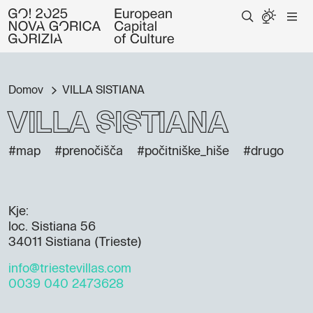
Domov
VILLA SISTIANA
VILLA SISTIANA
#map
#prenočišča
#počitniške_hiše
#drugo
Kje:
loc. Sistiana 56
34011 Sistiana (Trieste)
info@triestevillas.com
0039 040 2473628