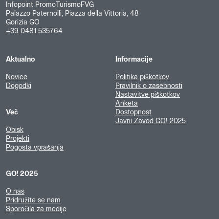
Infopoint PromoTurismoFVG
Palazzo Paternolli, Piazza della Vittoria, 48
Gorizia GO
+39 0481 535764
Aktualno
Informacije
Novice
Politika piškotkov
Dogodki
Pravilnik o zasebnosti
Nastavitve piškotkov
Anketa
Več
Dostopnost
Javni Zavod GO! 2025
Obisk
Projekti
Pogosta vprašanja
GO! 2025
O nas
Pridružite se nam
Sporočila za medije