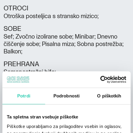
OTROCI
Otroška posteljica s stransko mizico;
SOBE
Sef; Zvočno izolirane sobe; Minibar; Dnevno
čiščenje sobe; Pisalna miza; Sobna postrežba;
Balkon;
PREHRANA
Samopostrežni bife;
PARKIRIŠČE/GARAŽA
Parkirišče/garaža;
Potrdi
Podrobnosti
O piškotkih
STORITVE
Klimatska naprava ; Dvigalo; Bar; Lavanderija;
Ta spletna stran vsebuje piškotke
Recepcija odprta 24 ur dnevno; Ogrevanje;
Piškotke uporabljamo za prilagoditev vsebin in oglasov,
Dnevni tisk; TV; Wifi;