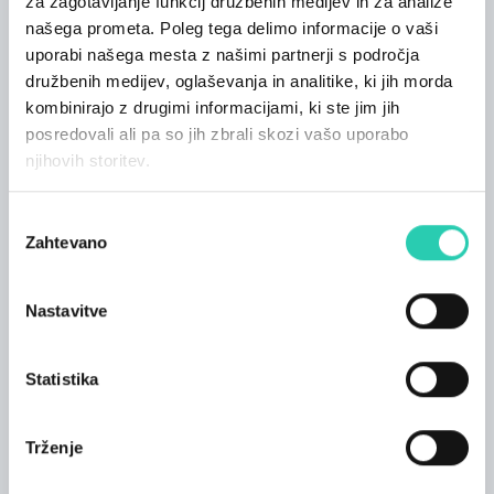
za zagotavljanje funkcij družbenih medijev in za analize
ŠPORT IN SPROSTITEV
našega prometa. Poleg tega delimo informacije o vaši
uporabi našega mesta z našimi partnerji s področja
Izposoja koles;
družbenih medijev, oglaševanja in analitike, ki jih morda
Jeziki sporazumevanja
kombinirajo z drugimi informacijami, ki ste jim jih
italijanščina; angleščina; nemščina;
posredovali ali pa so jih zbrali skozi vašo uporabo
njihovih storitev.
Sprejete kreditne kartice
American Express; Visa; MasterCard;
Izbira
Zahtevano
soglasja
Club
FVGcard;
Nastavitve
Nastanitev
Trinajst različnih sob s prilagojenim pohištvom iz
Statistika
javorjevega lesa, za katere je značilen preprost
in bistven slog. V sobah v drugem nadstropju so
vidni originalni perforirani bloki in tramovi ter so
Trženje
še posebej velike in svetle. Sobe v prvem