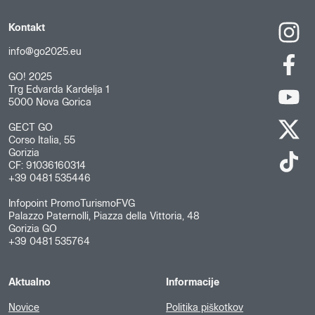
Kontakt
info@go2025.eu
GO! 2025
Trg Edvarda Kardelja 1
5000 Nova Gorica
GECT GO
Corso Italia, 55
Gorizia
CF: 91036160314
+39 0481 535446
Infopoint PromoTurismoFVG
Palazzo Paternolli, Piazza della Vittoria, 48
Gorizia GO
+39 0481 535764
Aktualno
Informacije
Novice
Politika piškotkov