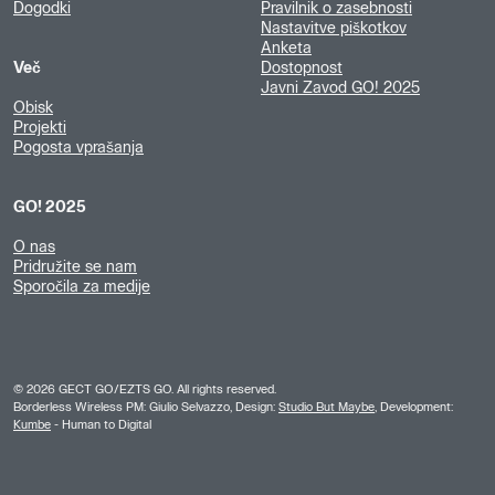
Dogodki
Pravilnik o zasebnosti
Nastavitve piškotkov
Anketa
Več
Dostopnost
Javni Zavod GO! 2025
Obisk
Projekti
Pogosta vprašanja
GO! 2025
O nas
Pridružite se nam
Sporočila za medije
©
2026
GECT GO/EZTS GO. All rights reserved.
Borderless Wireless PM: Giulio Selvazzo, Design:
Studio But Maybe
, Development:
Kumbe
- Human to Digital