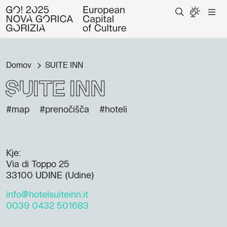
Domov
SUITE INN
SUITE INN
#map
#prenočišča
#hoteli
Kje:
Via di Toppo 25
33100 UDINE (Udine)
info@hotelsuiteinn.it
0039 0432 501683