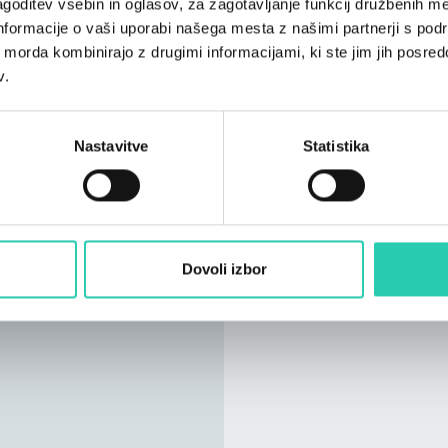
goditev vsebin in oglasov, za zagotavljanje funkcij družbenih me
Hladilnik; Pralni stroj; 
nformacije o vaši uporabi našega mesta z našimi partnerji s pod
Jeziki sporazumevanja
ih morda kombinirajo z drugimi informacijami, ki ste jim jih posredov
Italijanščina; angleščin
v.
Sobe
1
Nastavitve
Statistika
Kopalnice
1
Postelje
Dovoli izbor
5