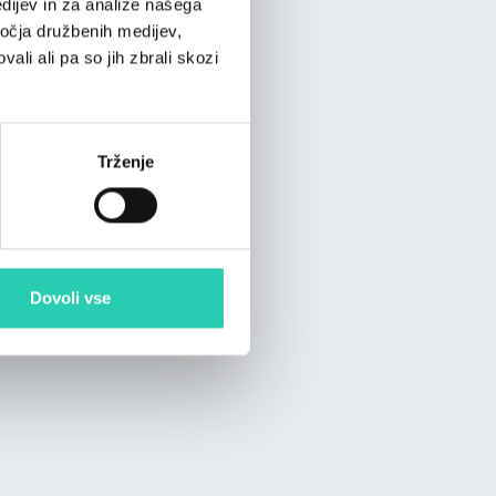
dijev in za analize našega
Ogrevanje; TV; Wifi;
ročja družbenih medijev,
ali ali pa so jih zbrali skozi
a;
Trženje
Dovoli vse