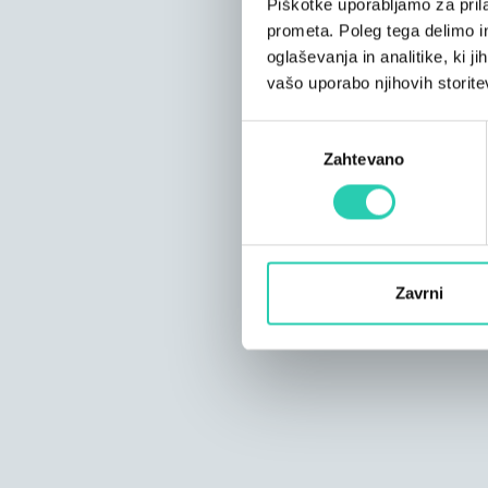
Piškotke uporabljamo za prila
prometa. Poleg tega delimo i
oglaševanja in analitike, ki j
vašo uporabo njihovih storite
Izbira
Zahtevano
soglasja
Zavrni