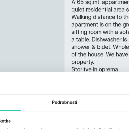
A 65 sq.mt. appartment
quiet residential are
Walking distance to t
apartment is on the g
sitting room with a sof
a table. Dishwasher is 
shower & bidet. Whole 
of the house. We have
property.
Storitve in oprema
KOPALNICA
Soba z lastno kopalnic
SOBE
Podrobnosti
Sef;
STORITVE
škotke
Domače živali dovoljen