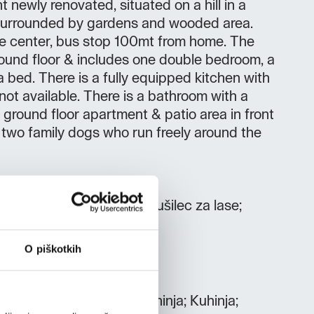
 newly renovated, situated on a hill in a
a surrounded by gardens and wooded area.
he center, bus stop 100mt from home. The
round floor & includes one double bedroom, a
a bed. There is a fully equipped kitchen with
not available. There is a bathroom with a
ground floor apartment & patio area in front
 two family dogs who run freely around the
o;Toaletne potrebščine; Sušilec za lase;
O piškotkih
e; Klimatska naprava ; Kuhinja; Kuhinja;