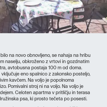
 bilo na novo obnovljeno, se nahaja na hribu
m naselju, obkroženo z vrtovi in gozdnatim
tra, avtobusna postaja 100 m od doma.
in vključuje eno spalnico z zakonsko posteljo,
jivim kavčem. Na voljo je popolnoma
o. Pomivalni stroj ni na voljo. Na voljo je
dejem. Celoten apartma v pritličju in terasa
ružinska psa, ki prosto tečeta po posesti.