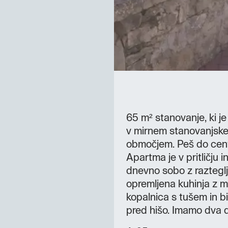
65 m² stanovanje, ki je
v mirnem stanovanjske
območjem. Peš do cen
Apartma je v pritličju 
dnevno sobo z raztegl
opremljena kuhinja z miz
kopalnica s tušem in bi
pred hišo. Imamo dva d