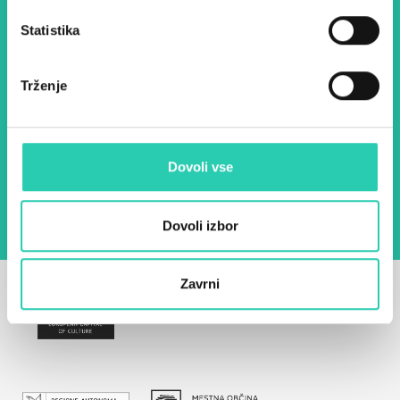
Ime *
Priimek *
Statistika
Trženje
E-pošta *
Z uporabo tega obrazca potrjujem, da sem
seznanjen z obdelavo osebnih podatkov za
Dovoli vse
namen pošiljanja novic.
Pravilnik o zasebnosti
Dovoli izbor
Zavrni