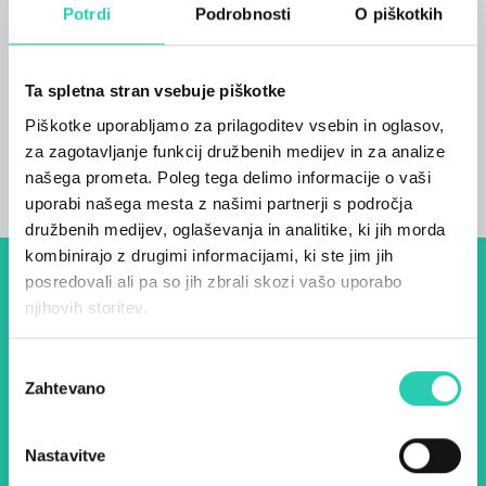
2
Potrdi
Podrobnosti
O piškotkih
Kopalnice
2
Ta spletna stran vsebuje piškotke
Postelje
Piškotke uporabljamo za prilagoditev vsebin in oglasov,
4
za zagotavljanje funkcij družbenih medijev in za analize
našega prometa. Poleg tega delimo informacije o vaši
uporabi našega mesta z našimi partnerji s področja
družbenih medijev, oglaševanja in analitike, ki jih morda
kombinirajo z drugimi informacijami, ki ste jim jih
posredovali ali pa so jih zbrali skozi vašo uporabo
Dogodki, članki in zgodbe iz
njihovih storitev.
evropske prestolnice kulture
– prijavite se na naš novičnik
Izbira
Zahtevano
soglasja
in ostanite na tekočem z
našimi aktivnostmi.
Nastavitve