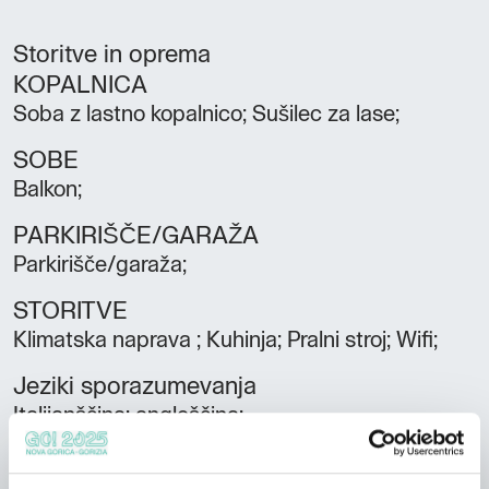
Storitve in oprema
KOPALNICA
Soba z lastno kopalnico; Sušilec za lase;
SOBE
Balkon;
PARKIRIŠČE/GARAŽA
Parkirišče/garaža;
STORITVE
Klimatska naprava ; Kuhinja; Pralni stroj; Wifi;
Jeziki sporazumevanja
Italijanščina; angleščina;
Sobe