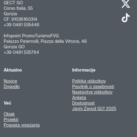
GECT GO
Corso Italia, 55
Gorizia
CF: 91036160314
+39 0481 535446
Infopoint PromoTurismoFVG
Palazzo Paternolli, Piazza della Vittoria, 48
Gorizia GO
+39 0481 535764
Aktualno
Informacije
Novice
Politika piškotkov
Dogodki
Pravilnik o zasebnosti
Nastavitve piškotkov
Anketa
Več
Dostopnost
Javni Zavod GO! 2025
Obisk
Projekti
Pogosta vprašanja