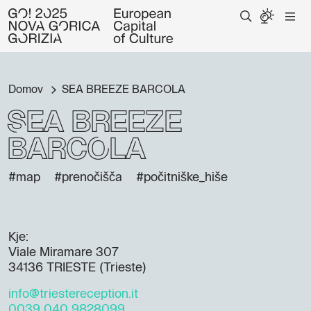
Domov
SEA BREEZE BARCOLA
SEA BREEZE
BARCOLA
#map
#prenočišča
#počitniške_hiše
Kje:
Viale Miramare 307
34136 TRIESTE (Trieste)
info@triestereception.it
0039 040 9828099