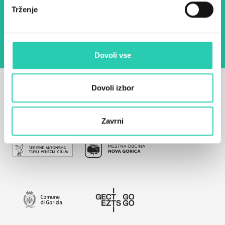
Z uporabo tega obrazca potrjujem, da sem
Trženje
seznanjen z obdelavo osebnih podatkov za
namen pošiljanja novic.
Pravilnik o zasebnosti
Dovoli vse
Dovoli izbor
Zavrni