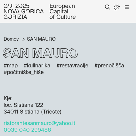
Domov
SAN MAURO
SAN MAURO
#map
#kulinarika
#restavracije
#prenočišča
#počitniške_hiše
Kje:
loc. Sistiana 122
34011 Sistiana (Trieste)
ristorantesanmauro@yahoo.it
0039 040 299486