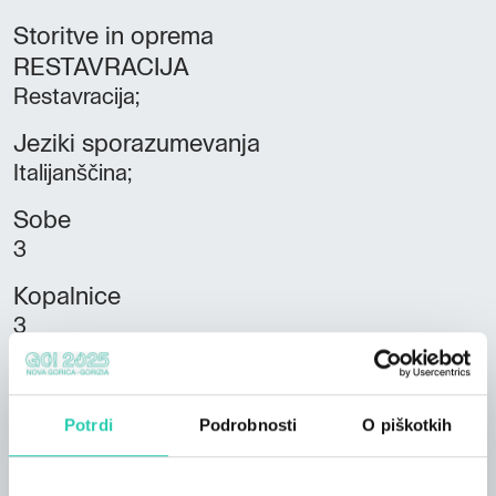
Storitve in oprema
RESTAVRACIJA
Restavracija;
Jeziki sporazumevanja
Italijanščina;
Sobe
3
Kopalnice
3
Postelje
12
Potrdi
Podrobnosti
O piškotkih
Stanovanjske enote
3