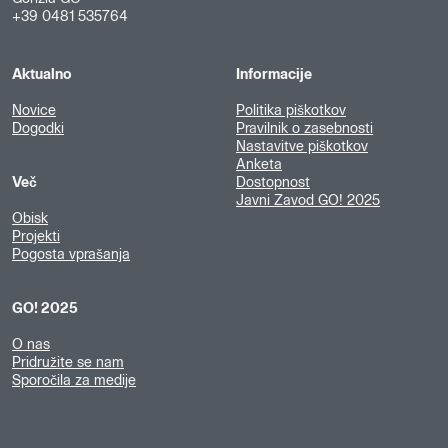
+39 0481 535764
Aktualno
Informacije
Novice
Politika piškotkov
Dogodki
Pravilnik o zasebnosti
Nastavitve piškotkov
Anketa
Več
Dostopnost
Javni Zavod GO! 2025
Obisk
Projekti
Pogosta vprašanja
GO! 2025
O nas
Pridružite se nam
Sporočila za medije