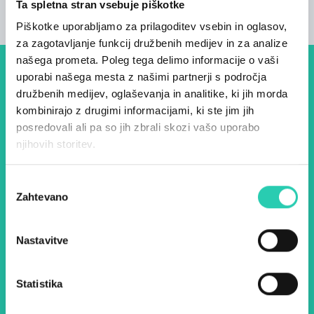
Ta spletna stran vsebuje piškotke
Piškotke uporabljamo za prilagoditev vsebin in oglasov,
za zagotavljanje funkcij družbenih medijev in za analize
našega prometa. Poleg tega delimo informacije o vaši
uporabi našega mesta z našimi partnerji s področja
Dogodki, članki in zgodbe iz
družbenih medijev, oglaševanja in analitike, ki jih morda
evropske prestolnice kulture
kombinirajo z drugimi informacijami, ki ste jim jih
– prijavite se na naš novičnik
posredovali ali pa so jih zbrali skozi vašo uporabo
njihovih storitev.
in ostanite na tekočem z
našimi aktivnostmi.
Izbira
Zahtevano
soglasja
Ime *
Priimek *
Nastavitve
E-pošta *
Statistika