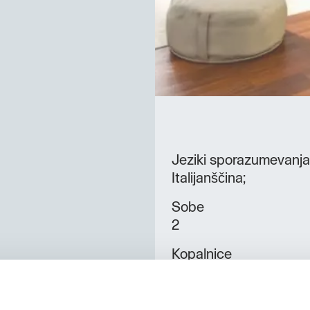
Jeziki sporazumevanja
Italijanščina;
Sobe
2
Kopalnice
2
Postelje