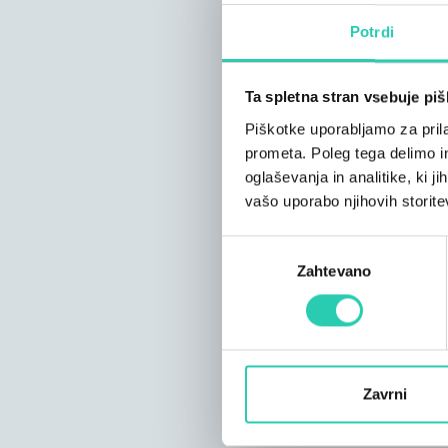
Potrdi
Ta spletna stran vsebuje pi
Piškotke uporabljamo za prila
prometa. Poleg tega delimo i
oglaševanja in analitike, ki j
vašo uporabo njihovih storite
Izbira
Zahtevano
soglasja
Zavrni