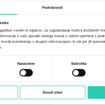
4
Podrobnosti
Stanovanjske enote
2
škotke
goditev vsebin in oglasov, za zagotavljanje funkcij družbenih me
nformacije o vaši uporabi našega mesta z našimi partnerji s pod
ih morda kombinirajo z drugimi informacijami, ki ste jim jih posredov
v.
Nastavitve
Statistika
Dovoli izbor