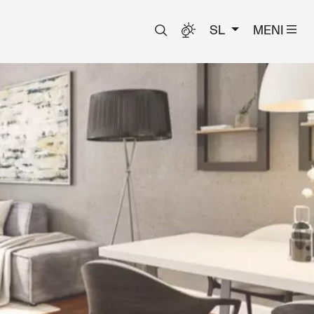
SL
MENI