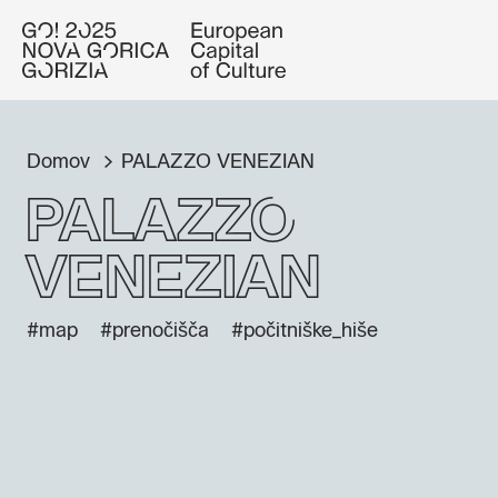
Domov
PALAZZO VENEZIAN
PALAZZO
VENEZIAN
#map
#prenočišča
#počitniške_hiše