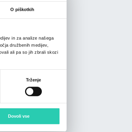
O piškotkih
dijev in za analize našega
ročja družbenih medijev,
ali ali pa so jih zbrali skozi
Trženje
Dovoli vse