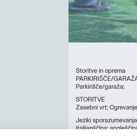
Storitve in oprema
PARKIRIŠČE/GARAŽ
Parkirišče/garaža;
STORITVE
Zasebni vrt; Ogrevanje;
Jeziki sporazumevanja
italijanščina; anglešči