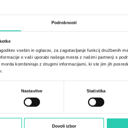
Sobe
2
Podrobnosti
Kopalnice
2
škotke
Postelje
4
goditev vsebin in oglasov, za zagotavljanje funkcij družbenih me
nformacije o vaši uporabi našega mesta z našimi partnerji s pod
ih morda kombinirajo z drugimi informacijami, ki ste jim jih posredov
v.
Nastavitve
Statistika
Dovoli izbor