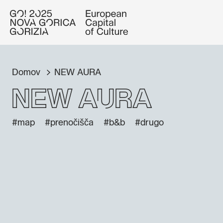
Domov
NEW AURA
NEW AURA
#map
#prenočišča
#b&b
#drugo