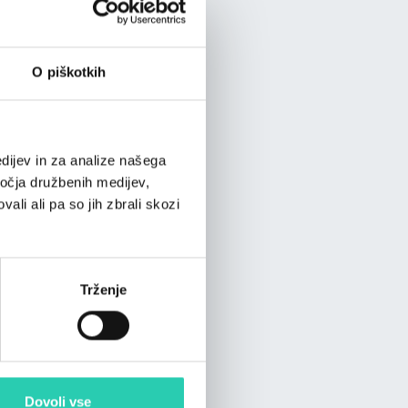
O piškotkih
dijev in za analize našega
ročja družbenih medijev,
ali ali pa so jih zbrali skozi
Trženje
Dovoli vse