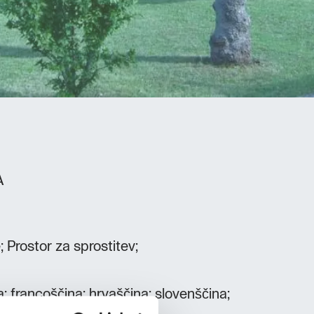
A
 Prostor za sprostitev;
na; francoščina; hrvaščina; slovenščina;