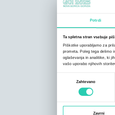
Potrdi
Ta spletna stran vsebuje pi
Piškotke uporabljamo za prila
prometa. Poleg tega delimo i
oglaševanja in analitike, ki j
vašo uporabo njihovih storite
Izbira
Zahtevano
soglasja
Zavrni