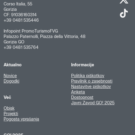
Corso Italia, 55
Gorizia
CF: 91036160314
+39 0481 535446
Infopoint PromoTurismoFVG
Palazzo Paternolli, Piazza della Vittoria, 48
Gorizia GO
+39 0481 535764
Aktualno
Informacije
Novice
Politika piškotkov
Dogodki
Pravilnik o zasebnosti
Nastavitve piškotkov
Anketa
Več
Dostopnost
Javni Zavod GO! 2025
Obisk
Projekti
Pogosta vprašanja