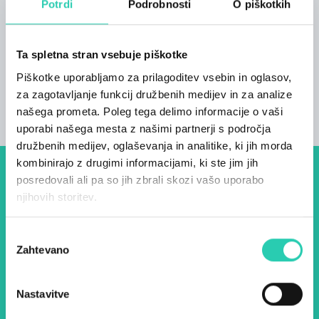
Potrdi
Podrobnosti
O piškotkih
Kopalnice
2
Ta spletna stran vsebuje piškotke
Postelje
Piškotke uporabljamo za prilagoditev vsebin in oglasov,
8
za zagotavljanje funkcij družbenih medijev in za analize
našega prometa. Poleg tega delimo informacije o vaši
uporabi našega mesta z našimi partnerji s področja
družbenih medijev, oglaševanja in analitike, ki jih morda
kombinirajo z drugimi informacijami, ki ste jim jih
posredovali ali pa so jih zbrali skozi vašo uporabo
Dogodki, članki in zgodbe iz
njihovih storitev.
evropske prestolnice kulture
– prijavite se na naš novičnik
Izbira
Zahtevano
soglasja
in ostanite na tekočem z
našimi aktivnostmi.
Nastavitve