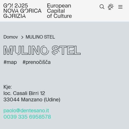
Domov
MULINO STEL
MULINO STEL
#map
#prenočišča
Kje:
loc. Casali Birri 12
33044 Manzano (Udine)
paolo@dentesano.it
0039 335 6958578