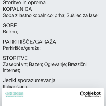
Storitve in oprema
KOPALNICA
Soba z lastno kopalnico; prha; Sušilec za lase;
SOBE
Balkon;
PARKIRIŠČE/GARAŽA
Parkirišče/garaža;
STORITVE
Zasebni vrt; Bazen; Ogrevanje; Brezžični
internet;
Jeziki sporazumevanja
Italijanščina;
Sobe
4