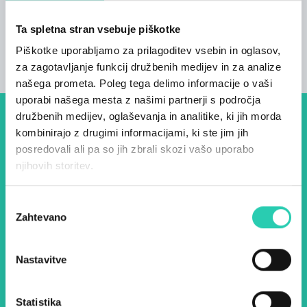
Postelje
Ta spletna stran vsebuje piškotke
4
Piškotke uporabljamo za prilagoditev vsebin in oglasov,
za zagotavljanje funkcij družbenih medijev in za analize
našega prometa. Poleg tega delimo informacije o vaši
uporabi našega mesta z našimi partnerji s področja
družbenih medijev, oglaševanja in analitike, ki jih morda
Dogodki, članki in zgodbe iz
kombinirajo z drugimi informacijami, ki ste jim jih
posredovali ali pa so jih zbrali skozi vašo uporabo
evropske prestolnice kulture
njihovih storitev.
– prijavite se na naš novičnik
in ostanite na tekočem z
Izbira
Zahtevano
soglasja
našimi aktivnostmi.
Nastavitve
Ime *
Priimek *
Statistika