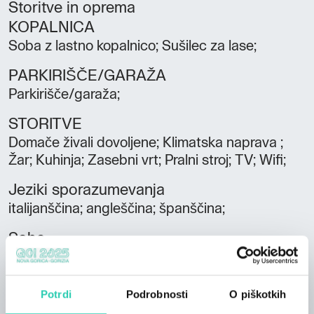
Storitve in oprema
KOPALNICA
Soba z lastno kopalnico; Sušilec za lase;
PARKIRIŠČE/GARAŽA
Parkirišče/garaža;
STORITVE
Domače živali dovoljene; Klimatska naprava ;
Žar; Kuhinja; Zasebni vrt; Pralni stroj; TV; Wifi;
Jeziki sporazumevanja
italijanščina; angleščina; španščina;
Sobe
1
Kopalnice
Potrdi
Podrobnosti
O piškotkih
1