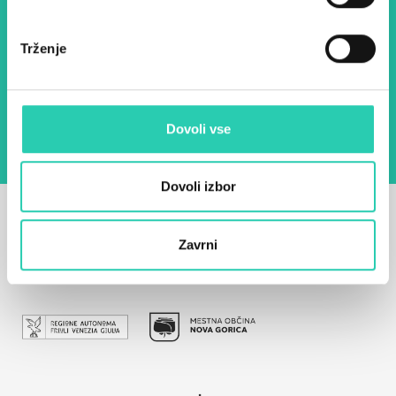
E-pošta *
Trženje
Z uporabo tega obrazca potrjujem, da sem
seznanjen z obdelavo osebnih podatkov za
namen pošiljanja novic.
Pravilnik o zasebnosti
Dovoli vse
Dovoli izbor
Zavrni