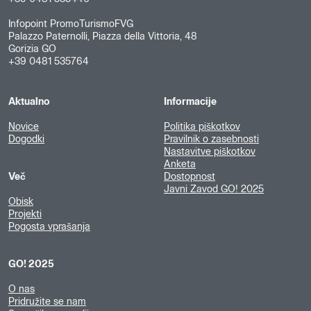
Infopoint PromoTurismoFVG
Palazzo Paternolli, Piazza della Vittoria, 48
Gorizia GO
+39 0481 535764
Aktualno
Informacije
Novice
Politika piškotkov
Dogodki
Pravilnik o zasebnosti
Nastavitve piškotkov
Anketa
Več
Dostopnost
Javni Zavod GO! 2025
Obisk
Projekti
Pogosta vprašanja
GO! 2025
O nas
Pridružite se nam