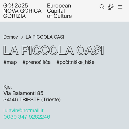
Domov
LA PICCOLA OASI
LA PICCOLA OASI
#map
#prenočišča
#počitniške_hiše
Kje:
Via Baiamonti 85
34146 TRIESTE (Trieste)
luiavin@hotmail.it
0039 347 9282246