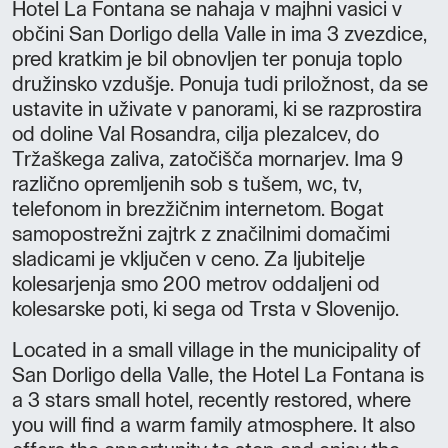
Hotel La Fontana se nahaja v majhni vasici v
občini San Dorligo della Valle in ima 3 zvezdice,
pred kratkim je bil obnovljen ter ponuja toplo
družinsko vzdušje. Ponuja tudi priložnost, da se
ustavite in uživate v panorami, ki se razprostira
od doline Val Rosandra, cilja plezalcev, do
Tržaškega zaliva, zatočišča mornarjev. Ima 9
različno opremljenih sob s tušem, wc, tv,
telefonom in brezžičnim internetom. Bogat
samopostrežni zajtrk z značilnimi domačimi
sladicami je vključen v ceno. Za ljubitelje
kolesarjenja smo 200 metrov oddaljeni od
kolesarske poti, ki sega od Trsta v Slovenijo.
Located in a small village in the municipality of
San Dorligo della Valle, the Hotel La Fontana is
a 3 stars small hotel, recently restored, where
you will find a warm family atmosphere. It also