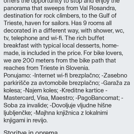
offers the opportunity to stop and enjoy the
panorama that sweeps from Val Rosandra,
destination for rock climbers, to the Gulf of
Trieste, haven for sailors. Has 9 rooms all
decorated in a different way, with shower, wc,
tv, telephone and wi-fi. The rich buffet
breakfast with typical local desserts, home-
made, is included in the price. For bike lovers,
we are 200 meters from the bike path that
reaches from Trieste in Slovenia.
Ponujamo: -Internet wi-fi brezplačno; -Zasebno
parkirišče za avtomobile brezplačno; -Garaža za
kolesa; -Najem koles; -Kreditne kartice -
Mastercard, Visa, Maestro; -PagoBancomat; -
Soba za invalide; -Dovoljuje vljudne hišne
ljubljenčke; -Majhna knjižnica z lokalnimi
knjigami in revijo.
Storitve in oprema