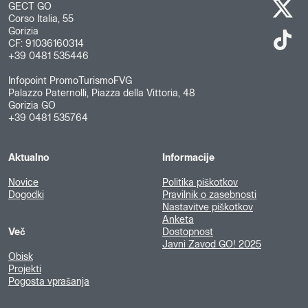
GECT GO
Corso Italia, 55
Gorizia
CF: 91036160314
+39 0481 535446
Infopoint PromoTurismoFVG
Palazzo Paternolli, Piazza della Vittoria, 48
Gorizia GO
+39 0481 535764
Aktualno
Informacije
Novice
Politika piškotkov
Dogodki
Pravilnik o zasebnosti
Nastavitve piškotkov
Anketa
Več
Dostopnost
Javni Zavod GO! 2025
Obisk
Projekti
Pogosta vprašanja