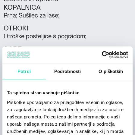
KOPALNICA
Prha; Sušilec za lase;
OTROKI
Otroške posteljice s pogradom;
SOBE
Vsakodnevno čiščenje sob;
PREHRANA
Potrdi
Podrobnosti
O piškotkih
Samopostrežni bife;
PARKIRIŠČE/GARAŽA
Ta spletna stran vsebuje piškotke
Parkirišče/garaža;
Piškotke uporabljamo za prilagoditev vsebin in oglasov,
za zagotavljanje funkcij družbenih medijev in za analize
STORITVE
našega prometa. Poleg tega delimo informacije o vaši
Storitve za invalide; Hišni ljubljenčki dovoljeni;
uporabi našega mesta z našimi partnerji s področja
Klimatska naprava ; Bar; TV; Brezžični internet;
družbenih medijev, oglaševanja in analitike, ki jih morda