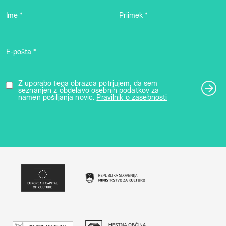
Ime *
Priimek *
E-pošta *
Z uporabo tega obrazca potrjujem, da sem
seznanjen z obdelavo osebnih podatkov za
namen pošiljanja novic.
Pravilnik o zasebnosti