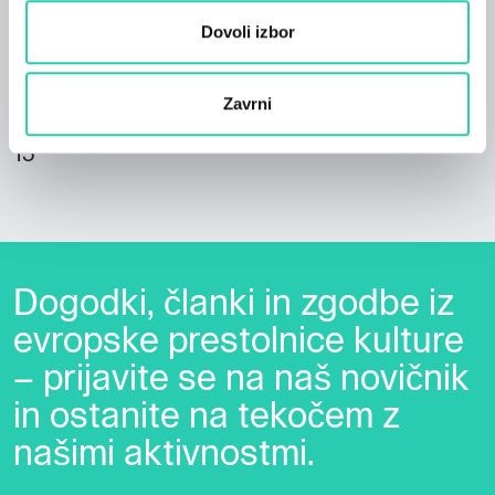
9
Dovoli izbor
Kopalnice
9
Zavrni
Postelje
15
Dogodki, članki in zgodbe iz
evropske prestolnice kulture
– prijavite se na naš novičnik
in ostanite na tekočem z
našimi aktivnostmi.