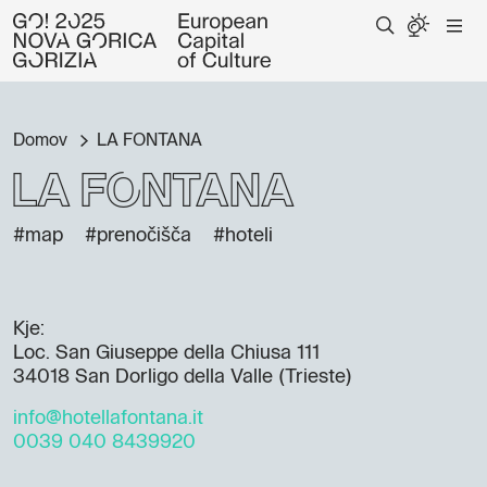
Domov
LA FONTANA
LA FONTANA
#map
#prenočišča
#hoteli
Kje:
Loc. San Giuseppe della Chiusa 111
34018 San Dorligo della Valle (Trieste)
info@hotellafontana.it
0039 040 8439920