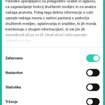
Piškotke uporabljamo za prilagoditev vsebin in oglasov,
za zagotavljanje funkcij družbenih medijev in za analize
Dogodki, članki in zgodbe iz
našega prometa. Poleg tega delimo informacije o vaši
uporabi našega mesta z našimi partnerji s področja
evropske prestolnice kulture
družbenih medijev, oglaševanja in analitike, ki jih morda
– prijavite se na naš novičnik
kombinirajo z drugimi informacijami, ki ste jim jih
posredovali ali pa so jih zbrali skozi vašo uporabo
in ostanite na tekočem z
njihovih storitev.
našimi aktivnostmi.
Izbira
Zahtevano
soglasja
Ime *
Priimek *
Nastavitve
E-pošta *
Statistika
Z uporabo tega obrazca potrjujem, da sem
seznanjen z obdelavo osebnih podatkov za
namen pošiljanja novic.
Pravilnik o zasebnosti
Trženje