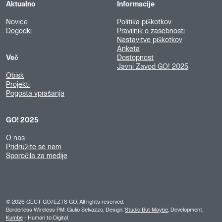
Aktualno
Informacije
Novice
Politika piškotkov
Dogodki
Pravilnik o zasebnosti
Nastavitve piškotkov
Anketa
Več
Dostopnost
Javni Zavod GO! 2025
Obisk
Projekti
Pogosta vprašanja
GO! 2025
O nas
Pridružite se nam
Sporočila za medije
©
2026
GECT GO/EZTS GO. All rights reserved.
Borderless Wireless PM: Giulio Selvazzo, Design:
Studio But Maybe
, Development:
Kumbe
- Human to Digital