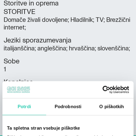
Storitve in oprema
STORITVE
Domače živali dovoljene; Hladilnik; TV; Brezžični
internet;
Jeziki sporazumevanja
italijanščina; angleščina; hrvaščina; slovenščina;
Sobe
1
Kopalnice
1
Postelje
Potrdi
Podrobnosti
O piškotkih
3
Ta spletna stran vsebuje piškotke