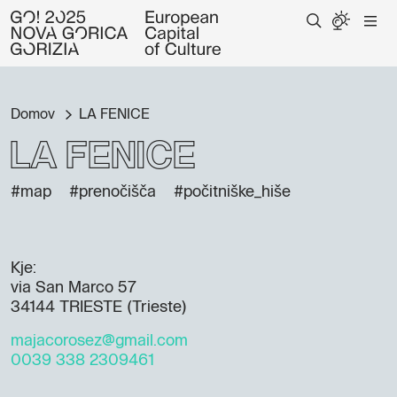
Domov
LA FENICE
LA FENICE
#map
#prenočišča
#počitniške_hiše
Kje:
via San Marco 57
34144 TRIESTE (Trieste)
majacorosez@gmail.com
0039 338 2309461