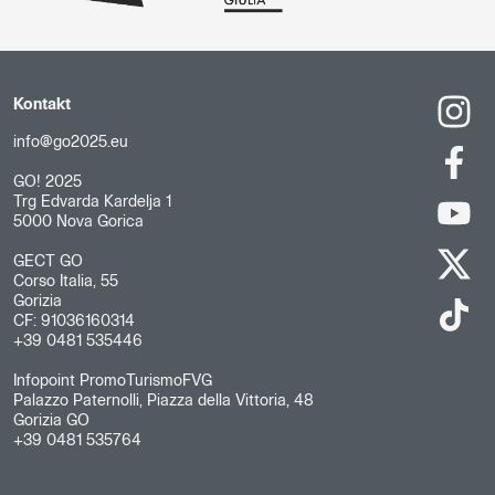
Kontakt
info@go2025.eu
GO! 2025
Trg Edvarda Kardelja 1
5000 Nova Gorica
GECT GO
Corso Italia, 55
Gorizia
CF: 91036160314
+39 0481 535446
Infopoint PromoTurismoFVG
Palazzo Paternolli, Piazza della Vittoria, 48
Gorizia GO
+39 0481 535764