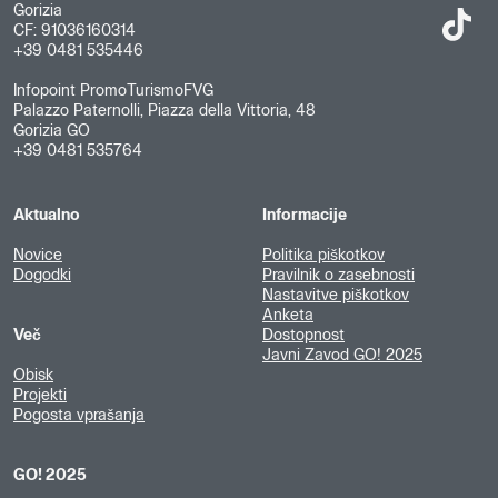
Gorizia
CF: 91036160314
+39 0481 535446
Infopoint PromoTurismoFVG
Palazzo Paternolli, Piazza della Vittoria, 48
Gorizia GO
+39 0481 535764
Aktualno
Informacije
Novice
Politika piškotkov
Dogodki
Pravilnik o zasebnosti
Nastavitve piškotkov
Anketa
Več
Dostopnost
Javni Zavod GO! 2025
Obisk
Projekti
Pogosta vprašanja
GO! 2025