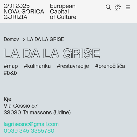
Domov
LA DA LA GRISE
LA DA LA GRISE
#map
#kulinarika
#restavracije
#prenočišča
#b&b
Kje:
Via Cossio 57
33030 Talmassons (Udine)
lagrisesnc@gmail.com
0039 345 3355780