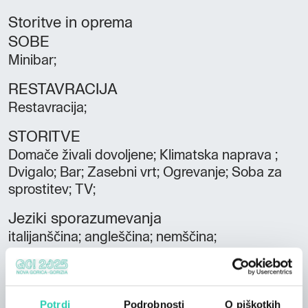
Storitve in oprema
SOBE
Minibar;
RESTAVRACIJA
Restavracija;
STORITVE
Domače živali dovoljene; Klimatska naprava ;
Dvigalo; Bar; Zasebni vrt; Ogrevanje; Soba za
sprostitev; TV;
Jeziki sporazumevanja
italijanščina; angleščina; nemščina;
Sobe
4
Potrdi
Podrobnosti
O piškotkih