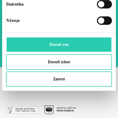
Statistika
E-pošta *
Trženje
Z uporabo tega obrazca potrjujem, da sem
seznanjen z obdelavo osebnih podatkov za
namen pošiljanja novic.
Pravilnik o zasebnosti
Dovoli vse
Dovoli izbor
Zavrni