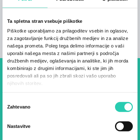
Kopalnice
1
Ta spletna stran vsebuje piškotke
Postelje
Piškotke uporabljamo za prilagoditev vsebin in oglasov,
5
za zagotavljanje funkcij družbenih medijev in za analize
našega prometa. Poleg tega delimo informacije o vaši
uporabi našega mesta z našimi partnerji s področja
družbenih medijev, oglaševanja in analitike, ki jih morda
kombinirajo z drugimi informacijami, ki ste jim jih
Dogodki, članki in zgodbe iz
posredovali ali pa so jih zbrali skozi vašo uporabo
njihovih storitev.
evropske prestolnice kulture
– prijavite se na naš novičnik
Izbira
in ostanite na tekočem z
Zahtevano
soglasja
našimi aktivnostmi.
Nastavitve
Ime *
Priimek *