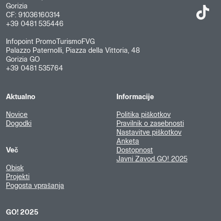
Gorizia
CF: 91036160314
+39 0481 535446
Infopoint PromoTurismoFVG
Palazzo Paternolli, Piazza della Vittoria, 48
Gorizia GO
+39 0481 535764
Aktualno
Informacije
Novice
Politika piškotkov
Dogodki
Pravilnik o zasebnosti
Nastavitve piškotkov
Anketa
Več
Dostopnost
Javni Zavod GO! 2025
Obisk
Projekti
Pogosta vprašanja
GO! 2025