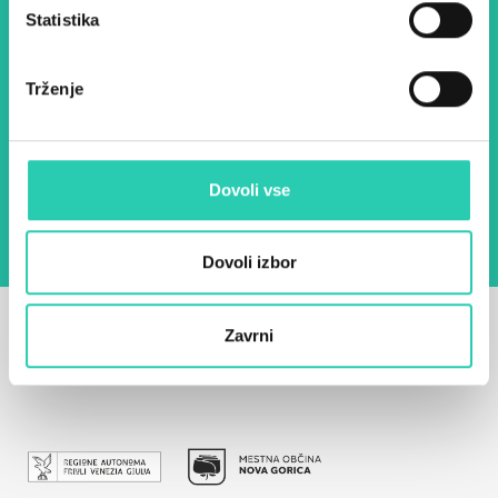
Statistika
E-pošta *
Trženje
Z uporabo tega obrazca potrjujem, da sem
seznanjen z obdelavo osebnih podatkov za
namen pošiljanja novic.
Pravilnik o zasebnosti
Dovoli vse
Dovoli izbor
Zavrni