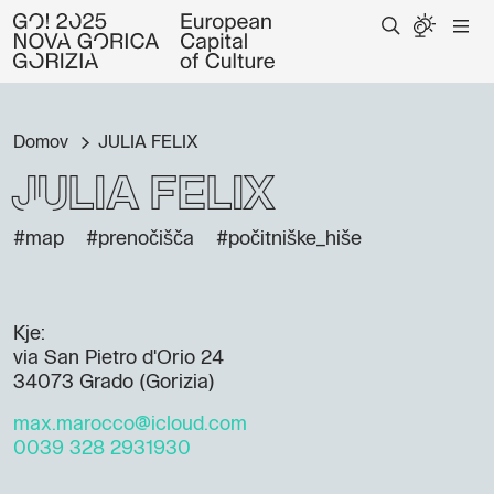
Domov
JULIA FELIX
JULIA FELIX
#map
#prenočišča
#počitniške_hiše
Kje:
via San Pietro d'Orio 24
34073 Grado (Gorizia)
max.marocco@icloud.com
0039 328 2931930