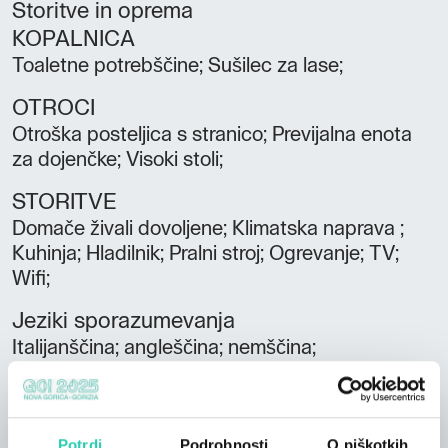
Storitve in oprema
KOPALNICA
Toaletne potrebščine; Sušilec za lase;
OTROCI
Otroška posteljica s stranico; Previjalna enota
za dojenčke; Visoki stoli;
STORITVE
Domače živali dovoljene; Klimatska naprava ;
Kuhinja; Hladilnik; Pralni stroj; Ogrevanje; TV;
Wifi;
Jeziki sporazumevanja
Italijanščina; angleščina; nemščina;
Sobe
1
Potrdi
Podrobnosti
O piškotkih