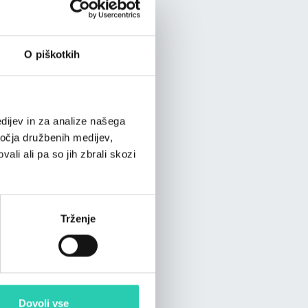
O piškotkih
dijev in za analize našega
ročja družbenih medijev,
ali ali pa so jih zbrali skozi
Trženje
Dovoli vse