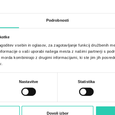
Kopalnice
1
Podrobnosti
Postelje
4
škotke
Stanovanjske enote
1
goditev vsebin in oglasov, za zagotavljanje funkcij družbenih me
nformacije o vaši uporabi našega mesta z našimi partnerji s pod
ih morda kombinirajo z drugimi informacijami, ki ste jim jih posredov
v.
Nastavitve
Statistika
Dovoli izbor