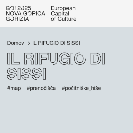
Domov
IL RIFUGIO DI SISSI
IL RIFUGIO DI
SISSI
#map
#prenočišča
#počitniške_hiše