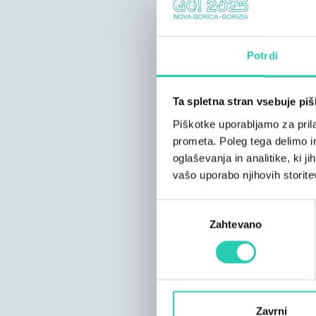
Potrdi
Ta spletna stran vsebuje pi
Piškotke uporabljamo za prila
prometa. Poleg tega delimo i
oglaševanja in analitike, ki j
vašo uporabo njihovih storite
Izbira
Zahtevano
soglasja
Zavrni