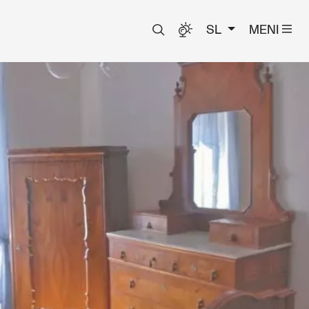
SL
MENI