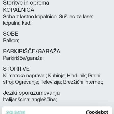
Storitve in oprema
KOPALNICA
Soba z lastno kopalnico; Sušilec za lase;
kopalna kad;
SOBE
Balkon;
PARKIRIŠČE/GARAŽA
Parkirišče/garaža;
STORITVE
Klimatska naprava ; Kuhinja; Hladilnik; Pralni
stroj; Ogrevanje; Televizija; Brezžični internet;
Jeziki sporazumevanja
Italijanščina; angleščina;
Sprejete kreditne kartice