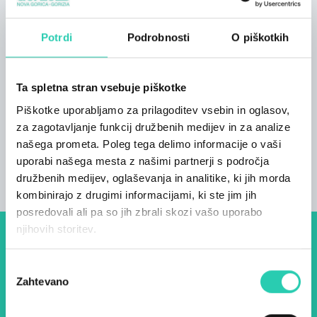
American Express; Visa; MasterCard;
Potrdi
Podrobnosti
O piškotkih
Sobe
1
Kopalnice
Ta spletna stran vsebuje piškotke
1
Piškotke uporabljamo za prilagoditev vsebin in oglasov,
za zagotavljanje funkcij družbenih medijev in za analize
Postelje
našega prometa. Poleg tega delimo informacije o vaši
2
uporabi našega mesta z našimi partnerji s področja
družbenih medijev, oglaševanja in analitike, ki jih morda
kombinirajo z drugimi informacijami, ki ste jim jih
posredovali ali pa so jih zbrali skozi vašo uporabo
njihovih storitev.
Dogodki, članki in zgodbe iz
Izbira
evropske prestolnice kulture
Zahtevano
soglasja
– prijavite se na naš novičnik