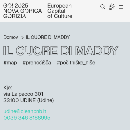
Domov
IL CUORE DI MADDY
IL CUORE DI MADDY
#map
#prenočišča
#počitniške_hiše
Kje:
via Laipacco 301
33100 UDINE (Udine)
udine@cleanbnb.it
0039 346 8188995