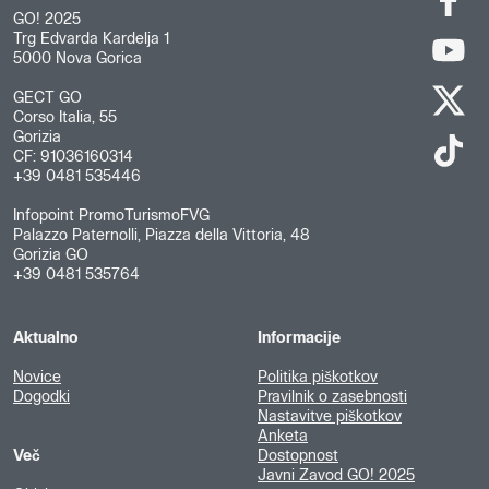
GO! 2025
Trg Edvarda Kardelja 1
5000 Nova Gorica
GECT GO
Corso Italia, 55
Gorizia
CF: 91036160314
+39 0481 535446
Infopoint PromoTurismoFVG
Palazzo Paternolli, Piazza della Vittoria, 48
Gorizia GO
+39 0481 535764
Aktualno
Informacije
Novice
Politika piškotkov
Dogodki
Pravilnik o zasebnosti
Nastavitve piškotkov
Anketa
Več
Dostopnost
Javni Zavod GO! 2025