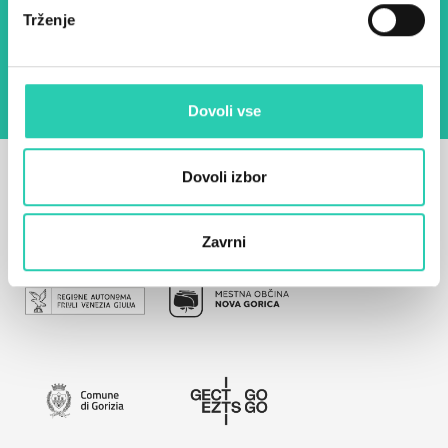
Z uporabo tega obrazca potrjujem, da sem
Trženje
seznanjen z obdelavo osebnih podatkov za
namen pošiljanja novic.
Pravilnik o zasebnosti
Dovoli vse
Dovoli izbor
Zavrni