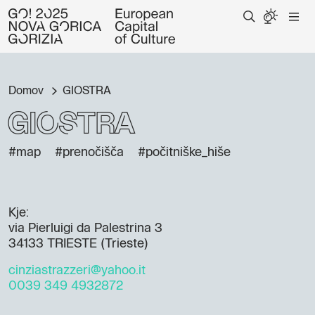
Domov
GIOSTRA
GIOSTRA
#map
#prenočišča
#počitniške_hiše
Kje:
via Pierluigi da Palestrina 3
34133 TRIESTE (Trieste)
cinziastrazzeri@yahoo.it
0039 349 4932872