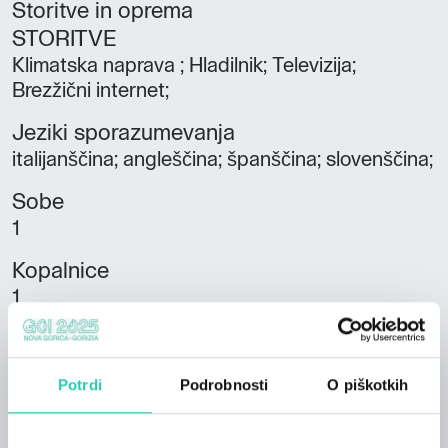
Storitve in oprema
STORITVE
Klimatska naprava ; Hladilnik; Televizija;
Brezžični internet;
Jeziki sporazumevanja
italijanščina; angleščina; španščina; slovenščina;
Sobe
1
Kopalnice
1
Postelje
4
Potrdi
Podrobnosti
O piškotkih
Stanovanjske enote
1