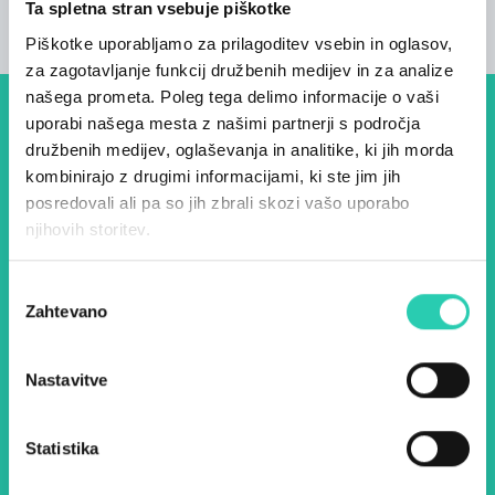
Ta spletna stran vsebuje piškotke
Piškotke uporabljamo za prilagoditev vsebin in oglasov,
za zagotavljanje funkcij družbenih medijev in za analize
našega prometa. Poleg tega delimo informacije o vaši
uporabi našega mesta z našimi partnerji s področja
Dogodki, članki in zgodbe iz
družbenih medijev, oglaševanja in analitike, ki jih morda
evropske prestolnice kulture
kombinirajo z drugimi informacijami, ki ste jim jih
posredovali ali pa so jih zbrali skozi vašo uporabo
– prijavite se na naš novičnik
njihovih storitev.
in ostanite na tekočem z
našimi aktivnostmi.
Izbira
Zahtevano
soglasja
Ime *
Priimek *
Nastavitve
E-pošta *
Statistika