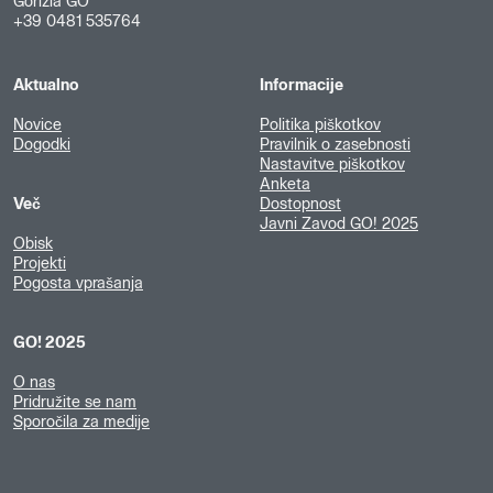
Gorizia GO
+39 0481 535764
Aktualno
Informacije
Novice
Politika piškotkov
Dogodki
Pravilnik o zasebnosti
Nastavitve piškotkov
Anketa
Več
Dostopnost
Javni Zavod GO! 2025
Obisk
Projekti
Pogosta vprašanja
GO! 2025
O nas
Pridružite se nam
Sporočila za medije