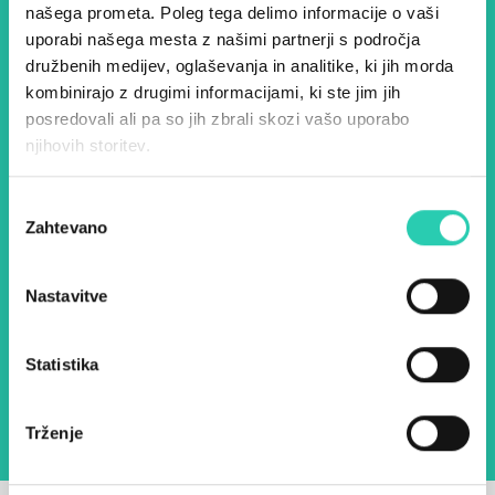
evropske prestolnice kulture
našega prometa. Poleg tega delimo informacije o vaši
– prijavite se na naš novičnik
uporabi našega mesta z našimi partnerji s področja
družbenih medijev, oglaševanja in analitike, ki jih morda
in ostanite na tekočem z
kombinirajo z drugimi informacijami, ki ste jim jih
našimi aktivnostmi.
posredovali ali pa so jih zbrali skozi vašo uporabo
njihovih storitev.
Ime *
Priimek *
Izbira
Zahtevano
soglasja
E-pošta *
Nastavitve
Z uporabo tega obrazca potrjujem, da sem
seznanjen z obdelavo osebnih podatkov za
Statistika
namen pošiljanja novic.
Pravilnik o zasebnosti
Trženje