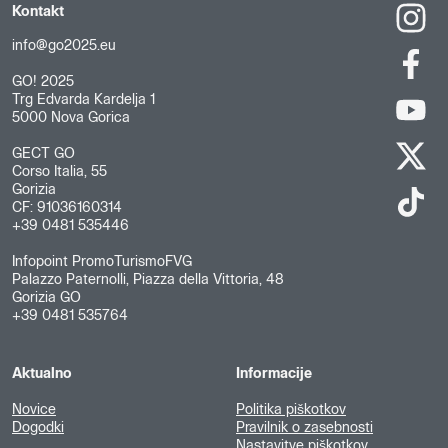
Kontakt
info@go2025.eu
GO! 2025
Trg Edvarda Kardelja 1
5000 Nova Gorica
GECT GO
Corso Italia, 55
Gorizia
CF: 91036160314
+39 0481 535446
Infopoint PromoTurismoFVG
Palazzo Paternolli, Piazza della Vittoria, 48
Gorizia GO
+39 0481 535764
Aktualno
Informacije
Novice
Politika piškotkov
Dogodki
Pravilnik o zasebnosti
Nastavitve piškotkov