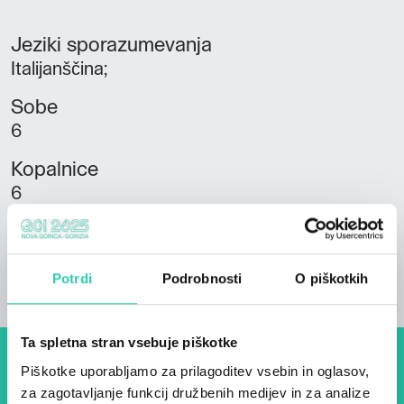
Jeziki sporazumevanja
Italijanščina;
Sobe
6
Kopalnice
6
Postelje
15
Potrdi
Podrobnosti
O piškotkih
Ta spletna stran vsebuje piškotke
Piškotke uporabljamo za prilagoditev vsebin in oglasov,
Dogodki, članki in zgodbe iz
za zagotavljanje funkcij družbenih medijev in za analize