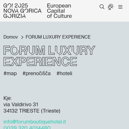
Domov
FORUM LUXURY EXPERIENCE
FORUM LUXURY
EXPERIENCE
#map
#prenočišča
#hoteli
Kje:
via Valdirivo 31
34132 TRIESTE (Trieste)
info@forumboutiquehotel.it
0039 320 4014480