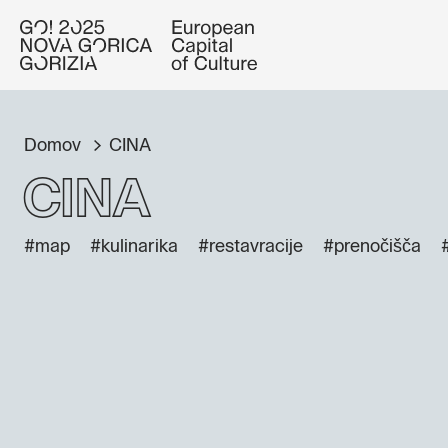
Domov
CINA
CINA
#map
#kulinarika
#restavracije
#prenočišča