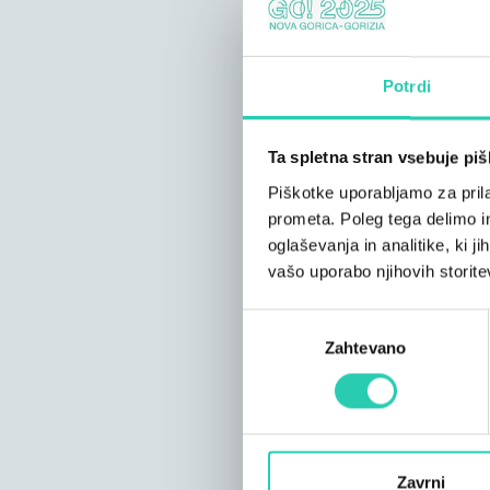
Potrdi
Ta spletna stran vsebuje pi
Piškotke uporabljamo za prila
prometa. Poleg tega delimo i
oglaševanja in analitike, ki j
vašo uporabo njihovih storite
Izbira
Zahtevano
soglasja
Zavrni