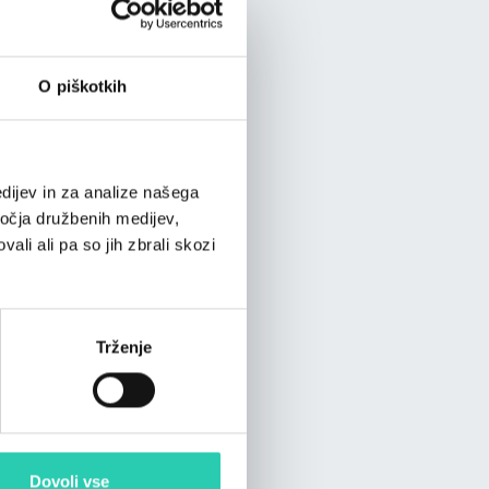
O piškotkih
dijev in za analize našega
ročja družbenih medijev,
ali ali pa so jih zbrali skozi
Trženje
Dovoli vse