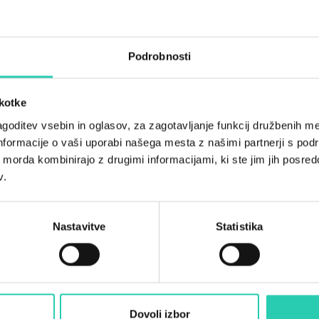
Število sob
6
Podrobnosti
Število kopalnic
6
škotke
Število postelj
12
goditev vsebin in oglasov, za zagotavljanje funkcij družbenih me
nformacije o vaši uporabi našega mesta z našimi partnerji s pod
ih morda kombinirajo z drugimi informacijami, ki ste jim jih posredov
v.
Nastavitve
Statistika
Dovoli izbor