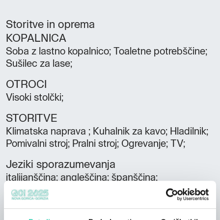
Storitve in oprema
KOPALNICA
Soba z lastno kopalnico; Toaletne potrebščine;
Sušilec za lase;
OTROCI
Visoki stolčki;
STORITVE
Klimatska naprava ; Kuhalnik za kavo; Hladilnik;
Pomivalni stroj; Pralni stroj; Ogrevanje; TV;
Jeziki sporazumevanja
italijanščina; angleščina; španščina;
Število sob
1