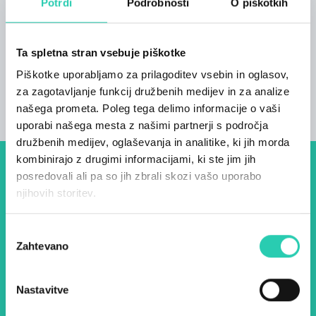
Potrdi
Podrobnosti
O piškotkih
Število kopalnic
1
Ta spletna stran vsebuje piškotke
Število postelj
Piškotke uporabljamo za prilagoditev vsebin in oglasov,
2
za zagotavljanje funkcij družbenih medijev in za analize
našega prometa. Poleg tega delimo informacije o vaši
uporabi našega mesta z našimi partnerji s področja
družbenih medijev, oglaševanja in analitike, ki jih morda
kombinirajo z drugimi informacijami, ki ste jim jih
Dogodki, članki in zgodbe iz
posredovali ali pa so jih zbrali skozi vašo uporabo
njihovih storitev.
evropske prestolnice kulture
– prijavite se na naš novičnik
Izbira
Zahtevano
in ostanite na tekočem z
soglasja
našimi aktivnostmi.
Nastavitve