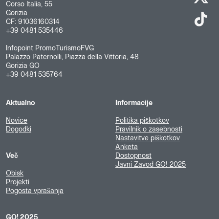
Corso Italia, 55
Gorizia
CF: 91036160314
+39 0481 535446
Infopoint PromoTurismoFVG
Palazzo Paternolli, Piazza della Vittoria, 48
Gorizia GO
+39 0481 535764
Aktualno
Informacije
Novice
Politika piškotkov
Dogodki
Pravilnik o zasebnosti
Nastavitve piškotkov
Anketa
Več
Dostopnost
Javni Zavod GO! 2025
Obisk
Projekti
Pogosta vprašanja
GO! 2025