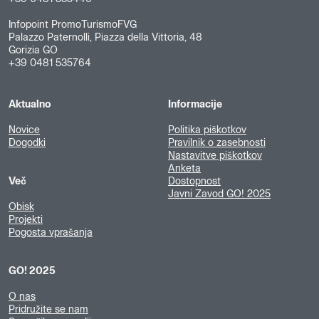
Infopoint PromoTurismoFVG
Palazzo Paternolli, Piazza della Vittoria, 48
Gorizia GO
+39 0481 535764
Aktualno
Informacije
Novice
Politika piškotkov
Dogodki
Pravilnik o zasebnosti
Nastavitve piškotkov
Anketa
Več
Dostopnost
Javni Zavod GO! 2025
Obisk
Projekti
Pogosta vprašanja
GO! 2025
O nas
Pridružite se nam