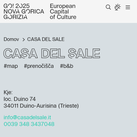
Domov
CASA DEL SALE
CASA DEL SALE
#map
#prenočišča
#b&b
Kje:
loc. Duino 74
34011 Duino-Aurisina (Trieste)
info@casadelsale.it
0039 348 3437048