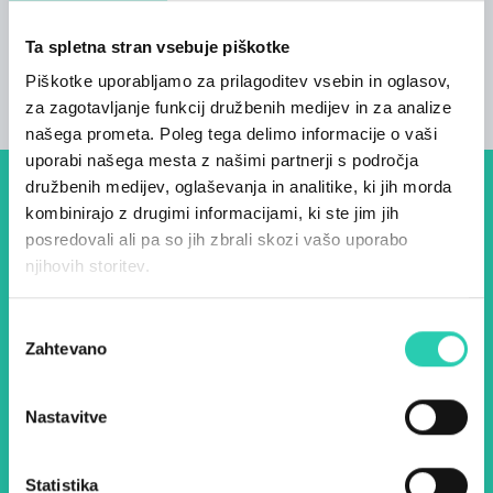
Število postelj
Ta spletna stran vsebuje piškotke
5
Piškotke uporabljamo za prilagoditev vsebin in oglasov,
za zagotavljanje funkcij družbenih medijev in za analize
našega prometa. Poleg tega delimo informacije o vaši
uporabi našega mesta z našimi partnerji s področja
družbenih medijev, oglaševanja in analitike, ki jih morda
Dogodki, članki in zgodbe iz
kombinirajo z drugimi informacijami, ki ste jim jih
posredovali ali pa so jih zbrali skozi vašo uporabo
evropske prestolnice kulture
njihovih storitev.
– prijavite se na naš novičnik
in ostanite na tekočem z
Izbira
Zahtevano
soglasja
našimi aktivnostmi.
Nastavitve
Ime *
Priimek *
Statistika