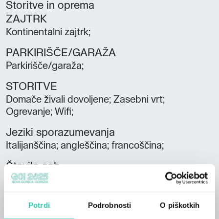
Storitve in oprema
ZAJTRK
Kontinentalni zajtrk;
PARKIRIŠČE/GARAŽA
Parkirišče/garaža;
STORITVE
Domače živali dovoljene; Zasebni vrt;
Ogrevanje; Wifi;
Jeziki sporazumevanja
Italijanščina; angleščina; francoščina;
Število sob
2
Število kopalnic
Potrdi
Podrobnosti
O piškotkih
1