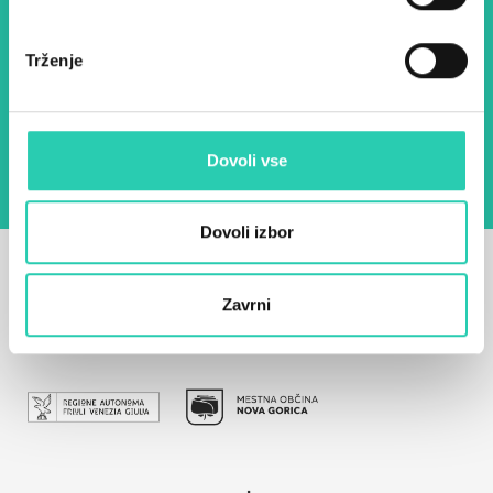
E-pošta *
Trženje
Z uporabo tega obrazca potrjujem, da sem
seznanjen z obdelavo osebnih podatkov za
namen pošiljanja novic.
Pravilnik o zasebnosti
Dovoli vse
Dovoli izbor
Zavrni