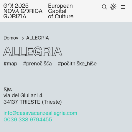
Domov
ALLEGRIA
ALLEGRIA
#map
#prenočišča
#počitniške_hiše
Kje:
via dei Giuliani 4
34137 TRIESTE (Trieste)
info@casavacanzeallegria.com
0039 338 9794455