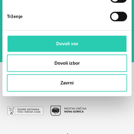
E-pošta *
Trženje
Z uporabo tega obrazca potrjujem, da sem
seznanjen z obdelavo osebnih podatkov za
namen pošiljanja novic.
Pravilnik o zasebnosti
Dovoli vse
Dovoli izbor
Zavrni