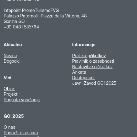
Infopoint PromoTurismoFVG
Palazzo Paternolli, Piazza della Vittoria, 48
Gorizia GO
+39 0481 535764
Aktualno
Informacije
Novice
Politika piškotkov
Dogodki
Pravilnik o zasebnosti
Nastavitve piškotkov
Anketa
Več
Dostopnost
Javni Zavod GO! 2025
Obisk
Projekti
Pogosta vprašanja
GO! 2025
O nas
Pridružite se nam