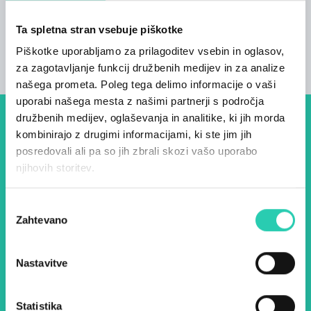
Število postelj
Ta spletna stran vsebuje piškotke
4
Piškotke uporabljamo za prilagoditev vsebin in oglasov,
za zagotavljanje funkcij družbenih medijev in za analize
našega prometa. Poleg tega delimo informacije o vaši
uporabi našega mesta z našimi partnerji s področja
družbenih medijev, oglaševanja in analitike, ki jih morda
Dogodki, članki in zgodbe iz
kombinirajo z drugimi informacijami, ki ste jim jih
posredovali ali pa so jih zbrali skozi vašo uporabo
evropske prestolnice kulture
njihovih storitev.
– prijavite se na naš novičnik
in ostanite na tekočem z
Izbira
Zahtevano
soglasja
našimi aktivnostmi.
Nastavitve
Ime *
Priimek *
Statistika