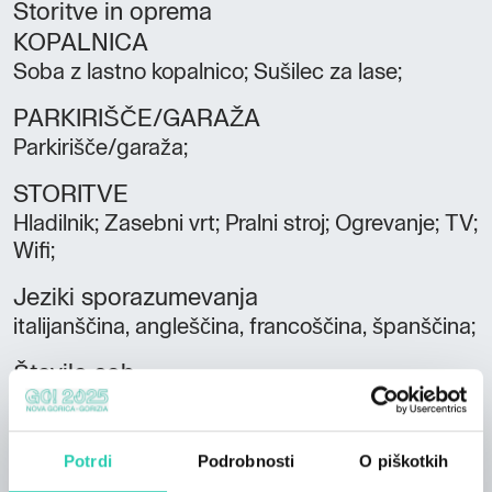
Storitve in oprema
KOPALNICA
Soba z lastno kopalnico; Sušilec za lase;
PARKIRIŠČE/GARAŽA
Parkirišče/garaža;
STORITVE
Hladilnik; Zasebni vrt; Pralni stroj; Ogrevanje; TV;
Wifi;
Jeziki sporazumevanja
italijanščina, angleščina, francoščina, španščina;
Število sob
1
Število kopalnic
Potrdi
Podrobnosti
O piškotkih
1