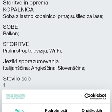
Storitve in oprema
KOPALNICA
Soba z lastno kopalnico; prha; sušilec za lase;
SOBE
Balkon;
STORITVE
Pralni stroj; televizija; Wi-Fi;
Jeziki sporazumevanja
Italijanščina; Angleščina; Slovenščina;
Število sob
1
Število kopalnic
1
Potrdi
Podrobnosti
O piškotkih