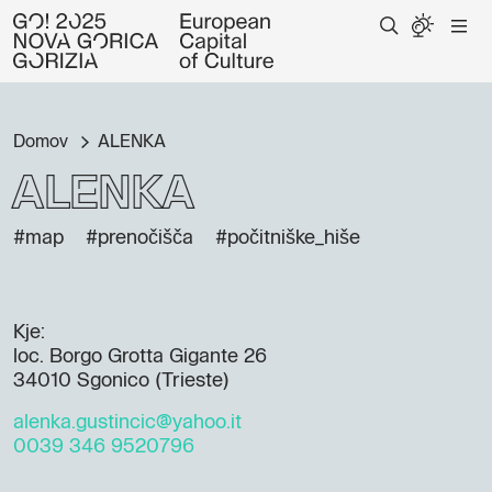
Domov
ALENKA
ALENKA
#map
#prenočišča
#počitniške_hiše
Kje:
loc. Borgo Grotta Gigante 26
34010 Sgonico (Trieste)
alenka.gustincic@yahoo.it
0039 346 9520796