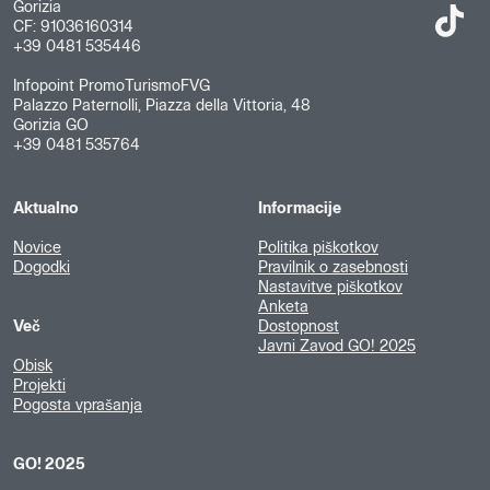
Gorizia
CF: 91036160314
+39 0481 535446
Infopoint PromoTurismoFVG
Palazzo Paternolli, Piazza della Vittoria, 48
Gorizia GO
+39 0481 535764
Aktualno
Informacije
Novice
Politika piškotkov
Dogodki
Pravilnik o zasebnosti
Nastavitve piškotkov
Anketa
Več
Dostopnost
Javni Zavod GO! 2025
Obisk
Projekti
Pogosta vprašanja
GO! 2025