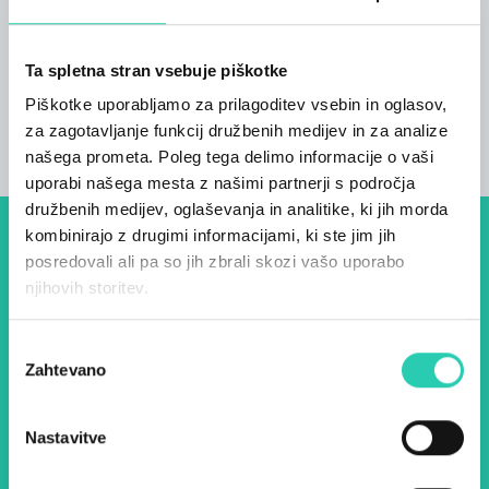
Število sob
4
Ta spletna stran vsebuje piškotke
Število stanovanjskih prostorov
Piškotke uporabljamo za prilagoditev vsebin in oglasov,
1
za zagotavljanje funkcij družbenih medijev in za analize
našega prometa. Poleg tega delimo informacije o vaši
uporabi našega mesta z našimi partnerji s področja
družbenih medijev, oglaševanja in analitike, ki jih morda
kombinirajo z drugimi informacijami, ki ste jim jih
Dogodki, članki in zgodbe iz
posredovali ali pa so jih zbrali skozi vašo uporabo
evropske prestolnice kulture
njihovih storitev.
– prijavite se na naš novičnik
Izbira
in ostanite na tekočem z
Zahtevano
soglasja
našimi aktivnostmi.
Nastavitve
Ime *
Priimek *