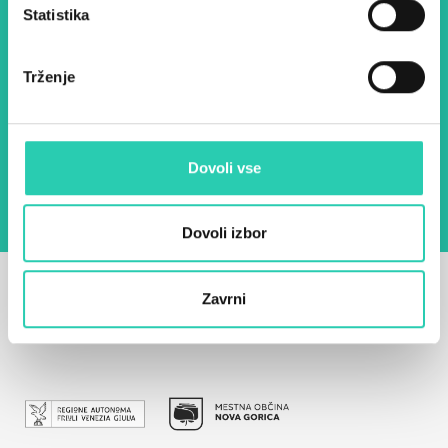
Statistika
E-pošta *
Trženje
Z uporabo tega obrazca potrjujem, da sem
seznanjen z obdelavo osebnih podatkov za
namen pošiljanja novic.
Pravilnik o zasebnosti
Dovoli vse
Dovoli izbor
Zavrni