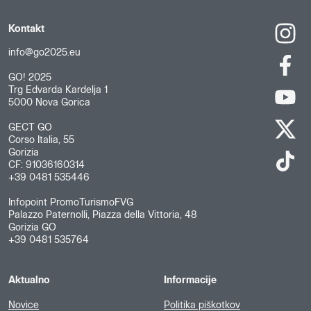
Kontakt
info@go2025.eu
GO! 2025
Trg Edvarda Kardelja 1
5000 Nova Gorica
GECT GO
Corso Italia, 55
Gorizia
CF: 91036160314
+39 0481 535446
Infopoint PromoTurismoFVG
Palazzo Paternolli, Piazza della Vittoria, 48
Gorizia GO
+39 0481 535764
Aktualno
Informacije
Novice
Politika piškotkov