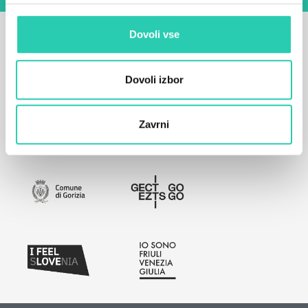
Dovoli vse
Dovoli izbor
Zavrni