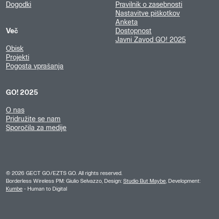
Dogodki
Pravilnik o zasebnosti
Nastavitve piškotkov
Anketa
Več
Dostopnost
Javni Zavod GO! 2025
Obisk
Projekti
Pogosta vprašanja
GO! 2025
O nas
Pridružite se nam
Sporočila za medije
©
2026
GECT GO/EZTS GO. All rights reserved.
Borderless Wireless PM: Giulio Selvazzo, Design:
Studio But Maybe
, Development:
Kumbe
- Human to Digital