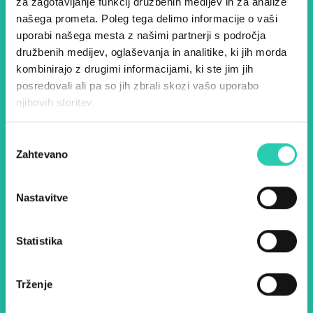
Dogodki, članki in zgodbe iz
za zagotavljanje funkcij družbenih medijev in za analize
našega prometa. Poleg tega delimo informacije o vaši
evropske prestolnice kulture
uporabi našega mesta z našimi partnerji s področja
– prijavite se na naš novičnik
družbenih medijev, oglaševanja in analitike, ki jih morda
in ostanite na tekočem z
kombinirajo z drugimi informacijami, ki ste jim jih
posredovali ali pa so jih zbrali skozi vašo uporabo
našimi aktivnostmi.
njihovih storitev.
Izbira
Ime *
Priimek *
Zahtevano
soglasja
E-pošta *
Nastavitve
Z uporabo tega obrazca potrjujem, da sem
Statistika
seznanjen z obdelavo osebnih podatkov za
namen pošiljanja novic.
Pravilnik o zasebnosti
Trženje