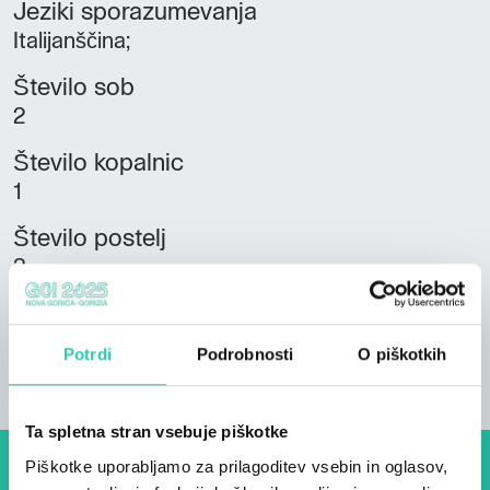
Jeziki sporazumevanja
Italijanščina;
Število sob
2
Število kopalnic
1
Število postelj
3
Število stanovanjskih enot
1
Potrdi
Podrobnosti
O piškotkih
Ta spletna stran vsebuje piškotke
Piškotke uporabljamo za prilagoditev vsebin in oglasov,