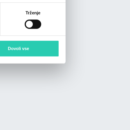
imi karticami
Trženje
Dovoli vse