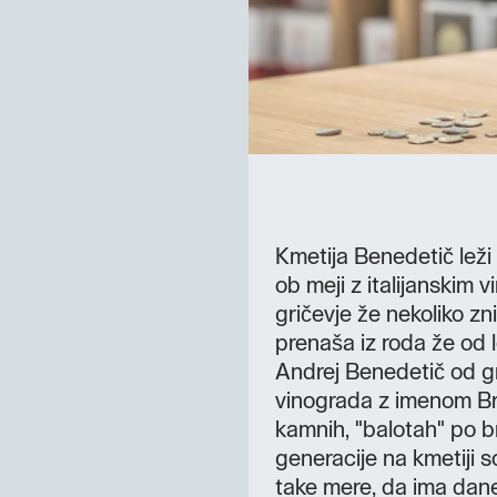
Kmetija Benedetič leži 
ob meji z italijanskim 
gričevje že nekoliko zn
prenaša iz roda že od l
Andrej Benedetič od g
vinograda z imenom Brg
kamnih, "balotah" po br
generacije na kmetiji 
take mere, da ima dan