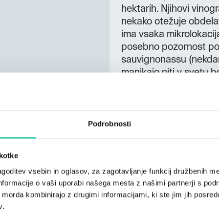
hektarih. Njihovi vinogr
nekako otežuje obdelav
ima vsaka mikrolokacij
posebno pozornost pos
sauvignonassu (nekdan
manjkajo niti v svetu b
Med rdečimi sortami so
Poleg vina ponujamo tud
nova pridobitev na kme
časom. Ob obisku vas la
Podrobnosti
boste začutili delček d
žlahtne kapljice. V so
škotke
lahko sprostite ob degu
goditev vsebin in oglasov, za zagotavljanje funkcij družbenih me
gričevje. PONUDBA Deg
nformacije o vaši uporabi našega mesta z našimi partnerji s pod
češenj Prodaja oliv
ih morda kombinirajo z drugimi informacijami, ki ste jim jih posredov
Noter: 35 oseb DODA
v.
rojstnodnevne zabav