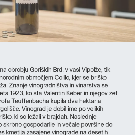
na obrobju Goriških Brd, v vasi Vipolže, tik
vinorodnim območjem Collio, kjer se briško
iža. Znanje vinogradništva in vinarstva se
eta 1923, ko sta Valentin Keber in njegov zet
rofa Teuffenbacha kupila dva hektarja
olišče. Vinograd je dobil ime po velikih
iško, ki so ležali v brajdah. Naslednje
so skrbno gospodarile in večale površine do
es kmetija zasajene vinograde na desetih