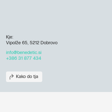
Kje:
Vipolže 65, 5212 Dobrovo
info@benedetic.si
+386 31 877 434
Kako do tja
Dogodki, članki in zgodbe iz