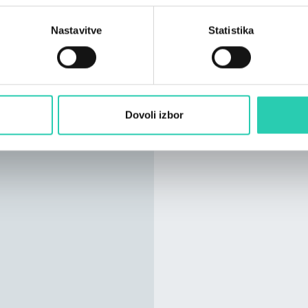
Možno plačilo s kreditn
Nastavitve
Statistika
Dovoli izbor