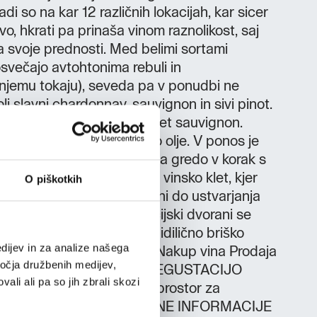
adi so na kar 12 različnih lokacijah, kar sicer
o, hkrati pa prinaša vinom raznolikost, saj
a svoje prednosti. Med belimi sortami
večajo avtohtonima rebuli in
jemu tokaju), seveda pa v ponudbi ne
olj slavni chardonnay, sauvignon in sivi pinot.
 zasadili merlot in cabernet sauvignon.
i slastne češnje in olivno olje. V ponos je
tiji, ki je obenem dokaz, da gredo v korak s
hko popeljejo skozi novo vinsko klet, kjer
O piškotkih
ružinskega truda in ljubezni do ustvarjanja
dobno opremljeni degustacijski dvorani se
staciji vin ob pogledu na idilično briško
dijev in za analize našega
ustacija vin Ogled kleti Nakup vina Prodaja
ročja družbenih medijev,
nega olja KAPACITETE ZA DEGUSTACIJO
ali ali pa so jih zbrali skozi
TNA PONUDBA Primeren prostor za
e in poročna slavja DODATNE INFORMACIJE