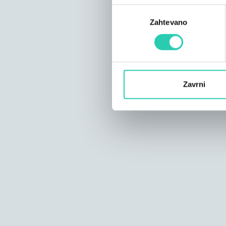
Izbira
Zahtevano
soglasja
Zavrni