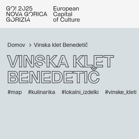
Domov
Vinska klet Benedetič
Vinska klet
Benedetič
#map
#kulinarika
#lokalni_izdelki
#vinske_kleti