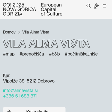
Domov
Vila Alma Vista
Vila Alma Vista
#map
#prenočišča
#b&b
#počitniške_hiše
Kje:
Vipolže 38, 5212 Dobrovo
info@almavista.si
+386 51 688 871