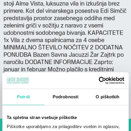
stoji Alma Vista, luksuzna vila in izkušnja brez
primere. Kot del vinarskega posestva Edi Simčič
predstavlja prostor zasebnega oddiha med
zelenimi griči v sožitju z naravo z vsemi
udobnostmi sodobnega bivanja. KAPACITETE
1x Vila z dvema spalnicama za 4 osebe
MINIMALNO ŠTEVILO NOČITEV 2 DODATNA
PONUDBA Bazen Savna Jacuzzi Žar Zajtrk po
naročilu DODATNE INFORMACIJE Zaprto:
januar in februar Možno plačilo s kreditnimi
karticami
Potrdi
Podrobnosti
O piškotkih
Ta spletna stran vsebuje piškotke
Piškotke uporabljamo za prilagoditev vsebin in oglasov,