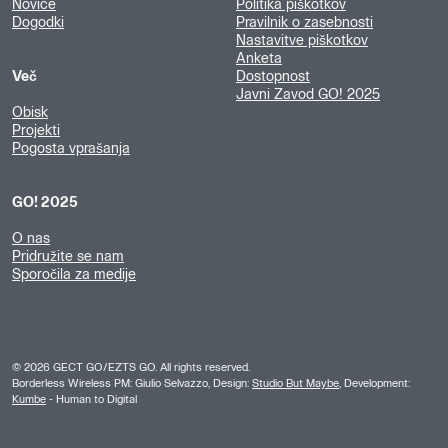
Novice
Politika piškotkov
Dogodki
Pravilnik o zasebnosti
Nastavitve piškotkov
Anketa
Več
Dostopnost
Javni Zavod GO! 2025
Obisk
Projekti
Pogosta vprašanja
GO! 2025
O nas
Pridružite se nam
Sporočila za medije
©
2026
GECT GO/EZTS GO. All rights reserved.
Borderless Wireless PM: Giulio Selvazzo, Design:
Studio But Maybe
, Development:
Kumbe
- Human to Digital