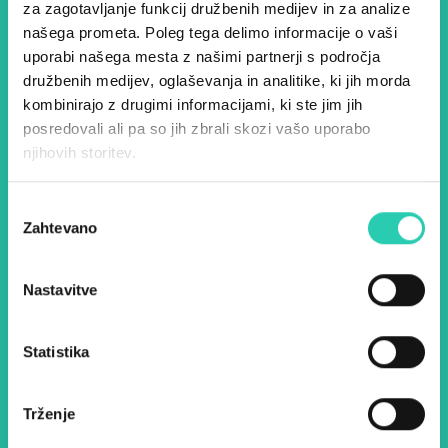
Dogodki, članki in zgodbe iz
za zagotavljanje funkcij družbenih medijev in za analize
našega prometa. Poleg tega delimo informacije o vaši
evropske prestolnice kulture
uporabi našega mesta z našimi partnerji s področja
– prijavite se na naš novičnik
družbenih medijev, oglaševanja in analitike, ki jih morda
kombinirajo z drugimi informacijami, ki ste jim jih
in ostanite na tekočem z
posredovali ali pa so jih zbrali skozi vašo uporabo
našimi aktivnostmi.
njihovih storitev.
Izbira
Ime *
Priimek *
Zahtevano
soglasja
Nastavitve
E-pošta *
Statistika
Z uporabo tega obrazca potrjujem, da sem
seznanjen z obdelavo osebnih podatkov za
namen pošiljanja novic.
Pravilnik o zasebnosti
Trženje