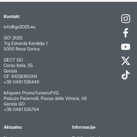
Kontakt
info@go2025.eu
GO! 2025
Trg Edvarda Kardelja 1
5000 Nova Gorica
GECT GO
Corso Italia, 55
Gorizia
CF: 91036160314
+39 0481 535446
Infopoint PromoTurismoFVG
Palazzo Paternolli, Piazza della Vittoria, 48
Gorizia GO
+39 0481 535764
Aktualno
Informacije